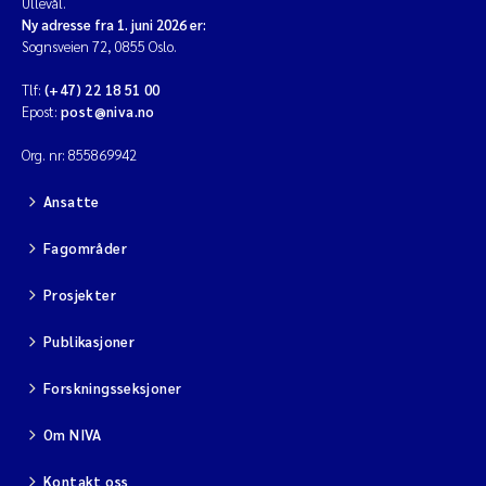
Ullevål.
Ny adresse fra 1. juni 2026 er:
Sognsveien 72, 0855 Oslo.
Tlf:
(+47) 22 18 51 00
Epost:
post@niva.no
Org. nr: 855869942
Ansatte
Fagområder
Prosjekter
Publikasjoner
Forskningsseksjoner
Om NIVA
Kontakt oss