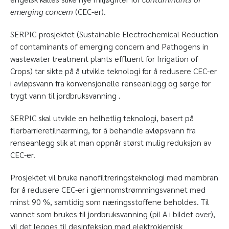
emerging concern
(CEC-er).
SERPIC-prosjektet (Sustainable Electrochemical Reduction
of contaminants of emerging concern and Pathogens in
wastewater treatment plants effluent for Irrigation of
Crops) tar sikte på å utvikle teknologi for å redusere CEC-er
i avløpsvann fra konvensjonelle renseanlegg og sørge for
trygt vann til jordbruksvanning .
SERPIC skal utvikle en helhetlig teknologi, basert på
flerbarrieretilnærming, for å behandle avløpsvann fra
renseanlegg slik at man oppnår størst mulig reduksjon av
CEC-er.
Prosjektet vil bruke nanofiltreringsteknologi med membran
for å redusere CEC-er i gjennomstrømmingsvannet med
minst 90 %, samtidig som næringsstoffene beholdes. Til
vannet som brukes til jordbruksvanning (pil A i bildet over),
vil det legges til desinfeksjon med elektrokjemisk