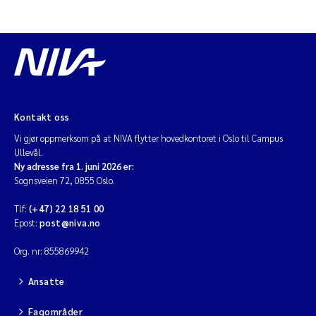
Kontakt oss
Vi gjør oppmerksom på at NIVA flytter hovedkontoret i Oslo til Campus
Ullevål.
Ny adresse fra 1. juni 2026 er:
Sognsveien 72, 0855 Oslo.
Tlf:
(+47) 22 18 51 00
Epost:
post@niva.no
Org. nr: 855869942
Ansatte
Fagområder