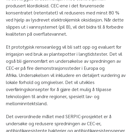
produsert klordioksid. CEC-ene i det forurensede
konsentratet (retentatet) vil reduseres med minst 80 %
ved hjelp av lysdrevet elektrokjemisk oksidasjon. Når dette
slippes ut i vannsystemet (pil B), vil det bidra til å forbedre
kvaliteten på overflatevannet.
Et prototypisk renseanlegg vil bli satt opp og evaluert for
irrigasjon ved bruk av plantepotter i langtidstester. Det vil
også bli gjennomført en undersøkelse av spredningen av
CEC-er på fire demonstrasjonssteder i Europa og
Afrika. Undersøkelsen vil inkludere en detaljert vurdering av
lokale forhold og omgivelser. Det vil utvikles
overføringskonsepter for å gjøre det mulig å tilpasse
teknologien til andre regioner, spesielt lav- og
mellominntektsland.
Det overordnede målet med SERPIC-prosjektet er å
undersøke og redusere spredningen av CEC-er,
antibiotikaresistente bakterier og antibiotikaresistensgener