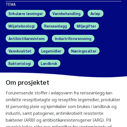
TEMA
Sirkulære løsninger
Vannbehandling
Avløp
Miljøteknologi
Renseanlegg
Miljøgifter
Antibiotikaresistens
Industriforurensning
Vannkvalitet
Legemidler
Næringssalter
Bakteriologi
Landbruk
Om prosjektet
Forurensende stoffer i avløpsvann fra renseanlegg kan
omfatte reseptbelagte og reseptfrie legemidler, produkter
til personlig pleie og kjemikalier som brukes i landbruk og
industri, samt patogener, antimikrobielt resistente
bakterier (ARB) og antibiotikaresistensgener (ARG). På
engelsk kalles slike nye miljøgifter for
contaminants of