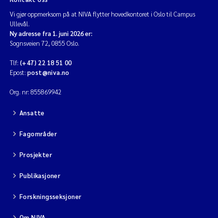
Vi gjør oppmerksom på at NIVA flytter hovedkontoret i Oslo til Campus
Ullevål.
Ny adresse fra 1. juni 2026 er:
Sognsveien 72, 0855 Oslo.
Tlf:
(+47) 22 18 51 00
Epost:
post@niva.no
Org. nr: 855869942
Ansatte
Fagområder
Prosjekter
Publikasjoner
Forskningsseksjoner
Om NIVA