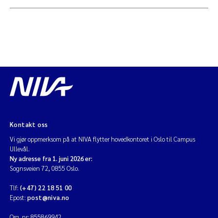
Kontakt oss
Vi gjør oppmerksom på at NIVA flytter hovedkontoret i Oslo til Campus
Ullevål.
Ny adresse fra 1. juni 2026 er:
Sognsveien 72, 0855 Oslo.
Tlf:
(+47) 22 18 51 00
Epost:
post@niva.no
Org. nr: 855869942