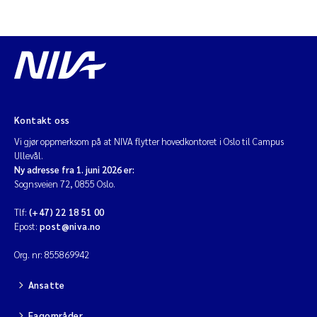
Kontakt oss
Vi gjør oppmerksom på at NIVA flytter hovedkontoret i Oslo til Campus
Ullevål.
Ny adresse fra 1. juni 2026 er:
Sognsveien 72, 0855 Oslo.
Tlf:
(+47) 22 18 51 00
Epost:
post@niva.no
Org. nr: 855869942
Ansatte
Fagområder