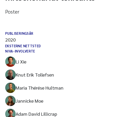
Poster
PUBLISERINGSÅR
2020
EKSTERNE NETTSTED
NIVA-INVOLVERTE
Li Xie
Knut Erik Tollefsen
Maria Thérése Hultman
Jannicke Moe
Adam David Lillicrap