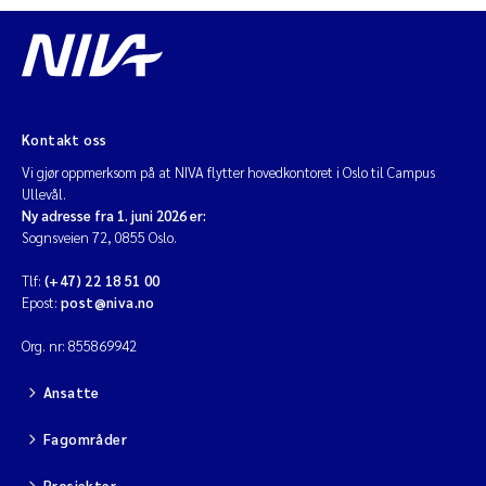
Kontakt oss
Vi gjør oppmerksom på at NIVA flytter hovedkontoret i Oslo til Campus
Ullevål.
Ny adresse fra 1. juni 2026 er:
Sognsveien 72, 0855 Oslo.
Tlf:
(+47) 22 18 51 00
Epost:
post@niva.no
Org. nr: 855869942
Ansatte
Fagområder
Prosjekter