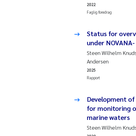
2010
Rolf
2022
Faglig foredrag
2009
Mar
Status for over
2008
Sand
under NOVANA- 
2007
Ane
Steen Wilhelm Knudse
Andersen
2006
Maxi
2025
Rapport
2005
Emm
Kath
Development of 
for monitoring 
Line
marine waters
Steen Wilhelm Knuds
Pawe