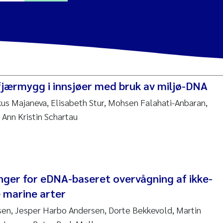
a Alling
Lin
fjærmygg i innsjøer med bruk av miljø-DNA
tina Øie Kvile
us Majaneva, Elisabeth Stur, Mohsen Falahati-Anbaran,
 Ann Kristin Schartau
i Balkoni
anne Stave Sekkenes
les Patrick Lavin
inger for eDNA-baseret overvågning af ikke-
Nullstill
marine arter
n Aasland
en, Jesper Harbo Andersen, Dorte Bekkevold, Martin