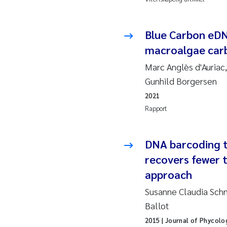
Pier
Blue Carbon eDN
Rich
macroalgae carb
Bell
Marc Anglès d'Auriac
Asle
Gunhild Borgersen
2021
Bjør
Rapport
Ashe
DNA barcoding t
Vlad
recovers fewer t
approach
Odd 
Susanne Claudia Schn
Ana 
Ballot
2015
| Journal of Phycolo