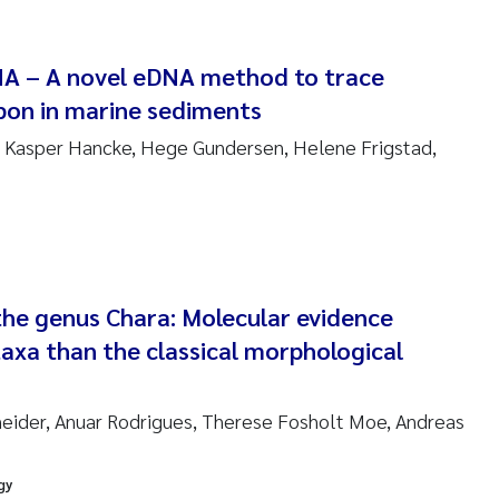
re Franqois Jaccard
A – A novel eDNA method to trace
ard Garth James
on in marine sediments
erby
, Kasper Hancke, Hege Gundersen, Helene Frigstad,
 Økelsrud
nar Andre Beylich
nafi Seifu Gragne
he genus Chara: Molecular evidence
yslava Hostyeva
axa than the classical morphological
Arne Segtnan Skogan
eider, Anuar Rodrigues, Therese Fosholt Moe, Andreas
Margarida Pinto Costa
gy