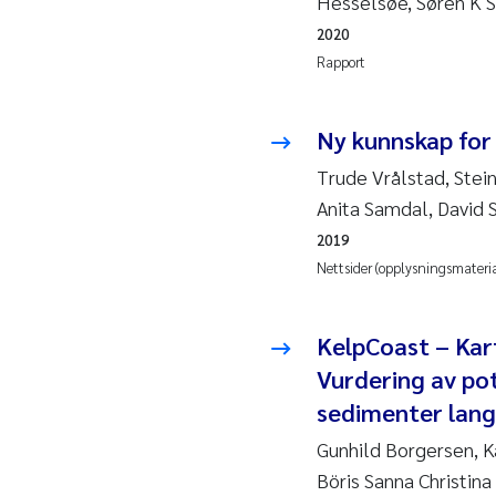
Hesselsøe, Søren K S
2019
Andy
2020
2018
Juli
Rapport
2017
Aase
Ny kunnskap for
2016
Elle
Trude Vrålstad, Stein
Anita Samdal, David 
2015
Ste
2019
Nettsider (opplysningsmateria
2014
Paul
KelpCoast – Kar
2013
Sind
Vurdering av pot
2012
Øyvi
sedimenter lang
Gunhild Borgersen, K
2011
Chri
Böris Sanna Christin