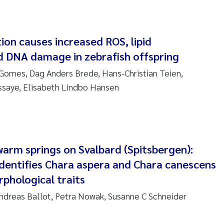
 Nicolai Adam
tion causes increased ROS, lipid
i Moren
d DNA damage in zebrafish offspring
ne Frigstad
Gomes, Dag Anders Brede, Hans-Christian Teien,
ssaye, Elisabeth Lindbo Hansen
a Brighytte Ocampo
on
Bente Skancke
warm springs on Svalbard (Spitsbergen):
ve McGovern
dentifies Chara aspera and Chara canescens
phological traits
ng Aarhus Bratsberg
ndreas Ballot, Petra Nowak, Susanne C Schneider
en de Wit