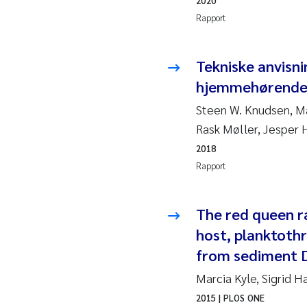
2020
Juan
Rapport
Chia
Tekniske anvisn
hjemmehørende 
Fro
Steen W. Knudsen, Ma
Andr
Rask Møller, Jesper
2018
Ian 
Rapport
Bert
The red queen ra
Mar
host, planktothr
from sediment
Kath
Marcia Kyle, Sigrid 
Caro
2015
| PLOS ONE