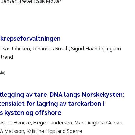
 Jensen, Peter Rask Møller
 Stock
a Szulecka
 Jeanette Kvanneid
 krepseforvaltningen
n Johannesen
 Ivar Johnsen, Johannes Rusch, Sigrid Haande, Ingunn
Strand
en Wilhelm Knudsen
le)
 Ragnar Berg
tlegging av tare-DNA langs Norskekysten:
re Langaas
ensialet for lagring av tarekarbon i
nd Kaste
s kysten og offshore
asper Hancke, Hege Gundersen, Marc Anglès d'Auriac,
stian Vogelsang
a A Matsson, Kristine Hopland Sperre