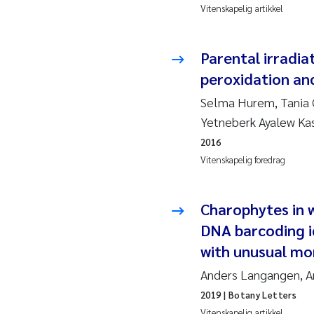
Vitenskapelig artikkel
Hans
Parental irradia
Mar
peroxidation an
Hele
Selma Hurem, Tania 
Yetneberk Ayalew Ka
Paul
2016
Ram
Vitenskapelig foredrag
Liv 
Charophytes in 
Mae
DNA barcoding i
with unusual mor
Erli
Anders Langangen, A
Hele
2019
| Botany Letters
Vitenskapelig artikkel