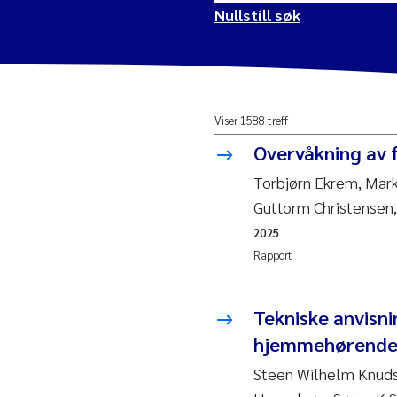
Nullstill søk
2026
Vanj
Viser 1588 treff
2025
Yan 
Overvåkning av 
2024
Kris
Torbjørn Ekrem, Mark
Guttorm Christensen,
2023
Aret
2025
Rapport
2022
Mari
2021
Char
Tekniske anvisn
Nullstill
hjemmehørende 
2020
Eiri
Steen Wilhelm Knuds