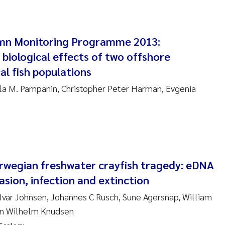
en Lund
tasia Georgantzopoulou
mn Monitoring Programme 2013:
r Brænden
biological effects of two offshore
al fish populations
ete Schøyen
la M. Pampanin, Christopher Peter Harman, Evgenia
lla With Fagerli
a Haugland Moen
yan Esam Ghareeb
rwegian freshwater crayfish tragedy: eDNA
asion, infection and extinction
m Chand
 Ivar Johnsen, Johannes C Rusch, Sune Agersnap, William
jørn Larssen
en Wilhelm Knudsen