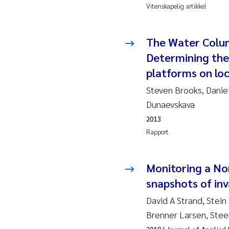
Esp
Vitenskapelig artikkel
Anas
The Water Colu
Roa
Determining the 
platforms on loc
Mer
Steven Brooks, Danie
Dunaevskava
Cami
2013
Len
Rapport
Med
Monitoring a No
snapshots of inv
Pre
David A Strand, Stein
Thor
Brenner Larsen, Ste