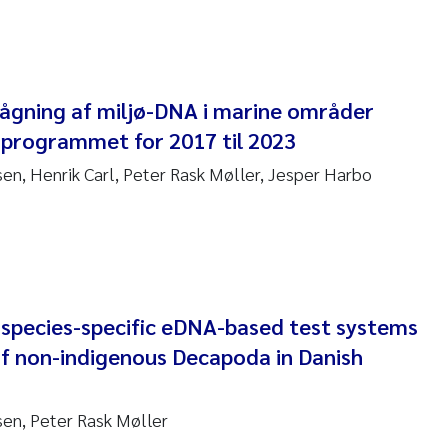
 David Vogt
ta Moyano
vågning af miljø-DNA i marine områder
ra Stadniczenko Gran
programmet for 2017 til 2023
tte Engesmo
n, Henrik Carl, Peter Rask Møller, Jesper Harbo
milian Nawrath
y Falk Nøklebye
rine Ivsett Johnsen
species-specific eDNA-based test systems
of non-indigenous Decapoda in Danish
 Johanne Barkved
en, Peter Rask Møller
l Krzeminski