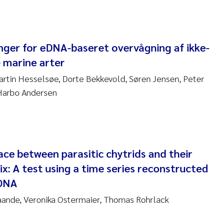
 Carlos Farias Pardo
ra Consolaro
inger for eDNA-baseret overvågning af ikke-
marine arter
de Sundnes
rtin Hesselsøe, Dorte Bekkevold, Søren Jensen, Peter
ew Luke King
 Harbo Andersen
Allan
 van Bavel
ce between parasitic chytrids and their
ianne Mosberg
ix: A test using a time series reconstructed
 DNA
inka Fürst
Haande, Veronika Ostermaier, Thomas Rohrlack
line Enge