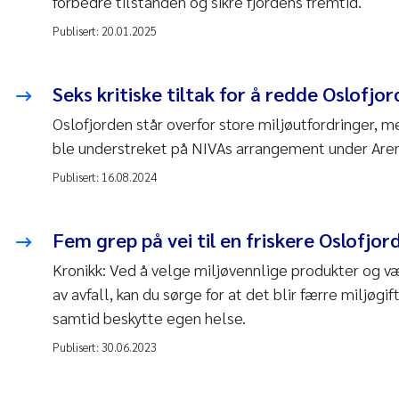
forbedre tilstanden og sikre fjordens fremtid.
Publisert:
20.01.2025
Seks kritiske tiltak for å redde Oslofjo
Oslofjorden står overfor store miljøutfordringer, m
ble understreket på NIVAs arrangement under Ar
Publisert:
16.08.2024
Fem grep på vei til en friskere Oslofjor
Kronikk: Ved å velge miljøvennlige produkter og v
av avfall, kan du sørge for at det blir færre miljøgif
samtid beskytte egen helse.
Publisert:
30.06.2023