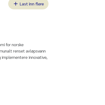
Last inn flere
mi for norske
munalt renset avløpsvann
og implementere innovative,