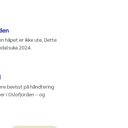
rden
en håpet er ikke ute. Dette
endalsuka 2024.
d
ære bevisst på håndtering
ter i Oslofjorden – og