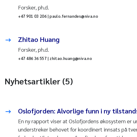
Forsker, ph.d.
+47 901 03 206 | paulo.fernandes@niva.no
Zhitao Huang
Forsker, ph.d.
+47 486 36 557 | zhitao.huang@niva.no
Nyhetsartikler (5)
Oslofjorden: Alvorlige funn i ny tilstan
En ny rapport viser at Oslofjordens økosystem er u
understreker behovet for koordinert innsats på tver