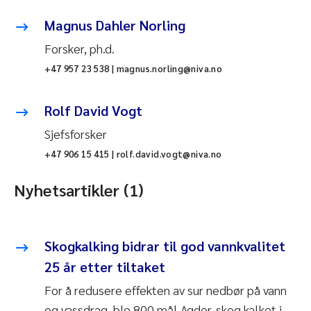
Magnus Dahler Norling
Forsker, ph.d.
+47 957 23 538 | magnus.norling@niva.no
Rolf David Vogt
Sjefsforsker
+47 906 15 415 | rolf.david.vogt@niva.no
Nyhetsartikler (1)
Skogkalking bidrar til god vannkvalitet
25 år etter tiltaket
For å redusere effekten av sur nedbør på vann
og vassdrag, ble 800 mål Agder-skog kalket i