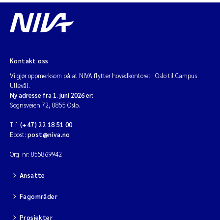
Kontakt oss
Vi gjør oppmerksom på at NIVA flytter hovedkontoret i Oslo til Campus
Ullevål.
Ny adresse fra 1. juni 2026 er:
Sognsveien 72, 0855 Oslo.
Tlf:
(+47) 22 18 51 00
Epost:
post@niva.no
Org. nr: 855869942
Ansatte
Fagområder
Prosjekter