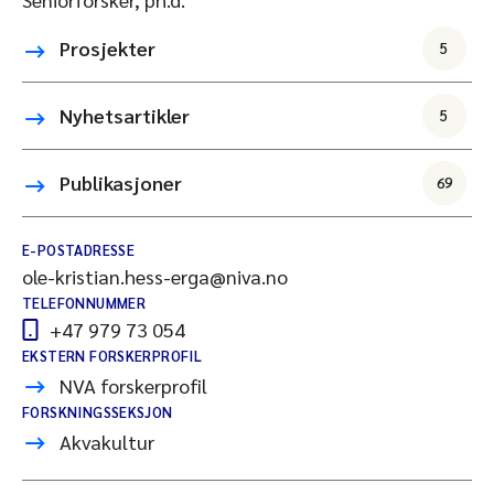
Prosjekter
5
Nyhetsartikler
5
Publikasjoner
69
E-POSTADRESSE
ole-kristian.hess-erga@niva.no
TELEFONNUMMER
+47 979 73 054
EKSTERN FORSKERPROFIL
NVA forskerprofil
FORSKNINGSSEKSJON
Akvakultur