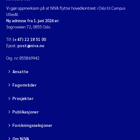
Vi gjør oppmerksom på at NIVA flytter hovedkontoret i Oslo til Campus
Ullevål.
Ny adresse fra 1. juni 2026 er:
Sognsveien 72, 0855 Oslo.
Tlf:
(+47) 22 18 51 00
Epost:
post@niva.no
Org. nr: 855869942
Ansatte
Fagområder
Prosjekter
Publikasjoner
Forskningsseksjoner
Om NIVA