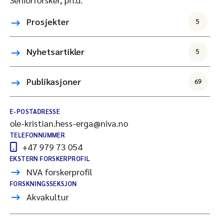
Prosjekter
5
Nyhetsartikler
5
Publikasjoner
69
E-POSTADRESSE
ole-kristian.hess-erga@niva.no
TELEFONNUMMER
+47 979 73 054
EKSTERN FORSKERPROFIL
NVA forskerprofil
FORSKNINGSSEKSJON
Akvakultur