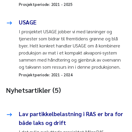
Prosjektperiode:
2021
-
2025
USAGE
I prosjektet USAGE jobber vi med løsninger og
tjenester som bidrar til fremtidens grønne og blå
byer. Helt konkret handler USAGE om å kombinere
produksjon av mat i et kompakt akvaponi-system
sammen med håndtering og gjenbruk av overvann
og takvann som ressurs inn i denne produksjonen.
Prosjektperiode:
2021
-
2024
Nyhetsartikler (5)
Lav partikkelbelastning i RAS er bra for
både laks og drift
I det nylig avsluttede prosjektet MikroRAS