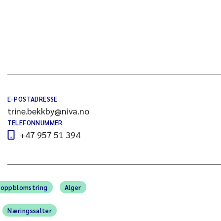
E-POSTADRESSE
trine.bekkby@niva.no
TELEFONNUMMER
+47 957 51 394
eoppblomstring
Alger
Næringssalter