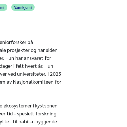
omi
Vannkjemi
eniorforsker på
le prosjekter og har siden
er. Hun har ansvaret for
ager i felt hvert år. Hun
ver ved universiteter. I 2025
em av Nasjonalkomiteen for
ke økosystemer i kystsonen
er tid - spesielt forskning
nyttet til habitatbyggende