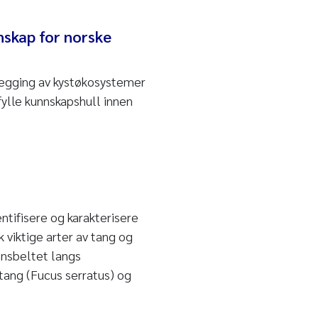
nskap for norske
legging av kystøkosystemer
 fylle kunnskapshull innen
ifisere og karakterisere
 viktige arter av tang og
nnsbeltet langs
tang (
Fucus serratus
) og