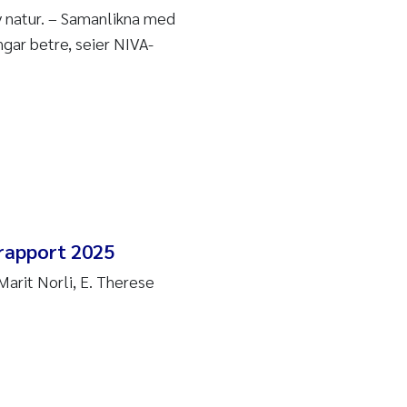
v natur. – Samanlikna med
ngar betre, seier NIVA-
srapport 2025
arit Norli, E. Therese