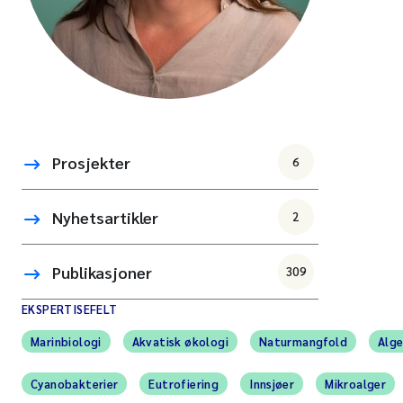
Prosjekter
6
Nyhetsartikler
2
Publikasjoner
309
EKSPERTISEFELT
Marinbiologi
Akvatisk økologi
Naturmangfold
Alg
Cyanobakterier
Eutrofiering
Innsjøer
Mikroalger