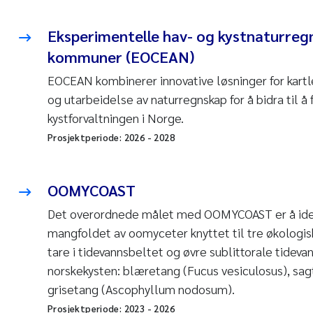
Eksperimentelle hav- og kystnaturreg
kommuner (EOCEAN)
EOCEAN kombinerer innovative løsninger for kart
og utarbeidelse av naturregnskap for å bidra til å
kystforvaltningen i Norge.
Prosjektperiode:
2026
-
2028
OOMYCOAST
Det overordnede målet med OOMYCOAST er å ident
mangfoldet av oomyceter knyttet til tre økologisk
tare i tidevannsbeltet og øvre sublittorale tideva
norskekysten: blæretang (
Fucus vesiculosus
), sag
grisetang (
Ascophyllum nodosum
).
Prosjektperiode:
2023
-
2026