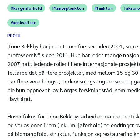
Oksygenforhold
Planteplankton
Plankton
Takson
Vannkvalitet
PROFIL
Trine Bekkby har jobbet som forsker siden 2001, som s
professornivå siden 2011. Hun har ledet mange nasjona
2007 hatt ledende roller i flere internasjonale prosjekt
feltarbeidet på flere prosjekter, med mellom 15 og 30 d
har flere veilednings-, undervisnings- og sensor-oppga
ble hun oppnevnt, av Norges forskningsråd, som medl
Havtiåret.
Hovedfokus for Trine Bekkbys arbeid er marine bentis
og variasjonen i rom (inkl. miljøforhold) og endringer ov
på biomangfold, struktur, funksjon og restaurering k