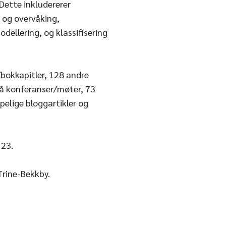
Dette inkludererer
 og overvåking,
dellering, og klassifisering
/bokkapitler, 128 andre
på konferanser/møter, 73
apelige bloggartikler og
 23.
Trine-Bekkby.