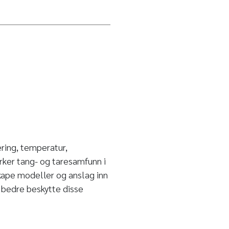
ring, temperatur,
rker tang- og taresamfunn i
skape modeller og anslag inn
 å bedre beskytte disse