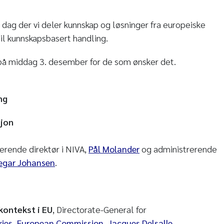
 dag der vi deler kunnskap og løsninger fra europeiske
til kunnskapsbasert handling.
på middag 3. desember for de som ønsker det.
ng
sjon
erende direktør i NIVA,
Pål Molander
og administrerende
egar Johansen
.
kontekst i EU
, Directorate-General for
ries, European Commission, Jacques Delsalle.