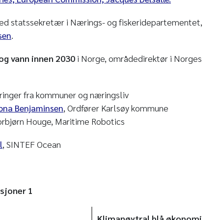
ed statssekretær i Nærings- og fiskeridepartementet,
sen
.
og vann innen 2030
i Norge, områdedirektør i Norges
ringer fra kommuner og næringsliv
ona Benjaminsen
, Ordfører Karlsøy kommune
rbjørn Houge, Maritime Robotics
l
, SINTEF Ocean
esjoner 1
Klimanøytral blå økonomi