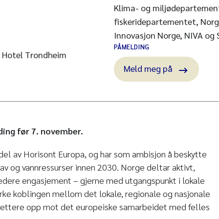
Klima- og miljødepartemen
fiskeridepartementet, Norg
Innovasjon Norge, NIVA og
PÅMELDING
n Hotel Trondheim
Meld meg på
ding før 7. november.
el av Horisont Europa, og har som ambisjon å beskytte
v og vannressurser innen 2030. Norge deltar aktivt,
edere engasjement – gjerne med utgangspunkt i lokale
tyrke koblingen mellom det lokale, regionale og nasjonale
 tettere opp mot det europeiske samarbeidet med felles