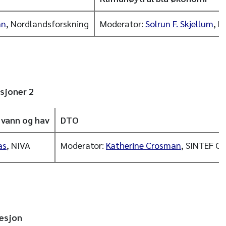
an
, Nordlandsforskning
Moderator:
Solrun F. Skjellum
, N
esjoner 2
 vann og hav
DTO
as
, NIVA
Moderator:
Katherine Crosman
, SINTEF O
sesjon