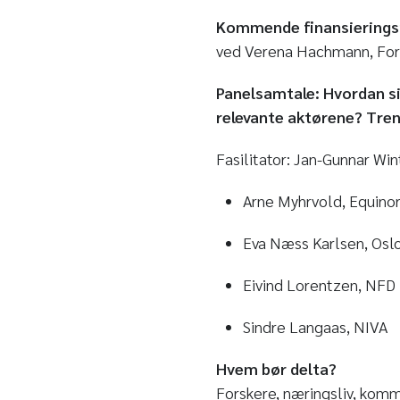
Kommende finansieringsm
ved Verena Hachmann, For
Panelsamtale: Hvordan sik
relevante aktørene? Tren
Fasilitator: Jan-Gunnar Win
Arne Myhrvold, Equino
Eva Næss Karlsen, Osl
Eivind Lorentzen, NFD
Sindre Langaas, NIVA
Hvem bør delta?
Forskere, næringsliv, kommu