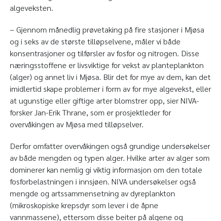
algeveksten.
– Gjennom månedlig prøvetaking på fire stasjoner i Mjøsa
og i seks av de største tilløpselvene, måler vi både
konsentrasjoner og tilførsler av fosfor og nitrogen. Disse
næringsstoffene er livsviktige for vekst av planteplankton
(alger) og annet liv i Mjøsa. Blir det for mye av dem, kan det
imidlertid skape problemer i form av for mye algevekst, eller
at ugunstige eller giftige arter blomstrer opp, sier NIVA-
forsker Jan-Erik Thrane, som er prosjektleder for
overvåkingen av Mjøsa med tilløpselver.
Derfor omfatter overvåkingen også grundige undersøkelser
av både mengden og typen alger. Hvilke arter av alger som
dominerer kan nemlig gi viktig informasjon om den totale
fosforbelastningen i innsjøen. NIVA undersøkelser også
mengde og artssammensetning av dyreplankton
(mikroskopiske krepsdyr som lever i de åpne
vannmassene), ettersom disse beiter på algene og