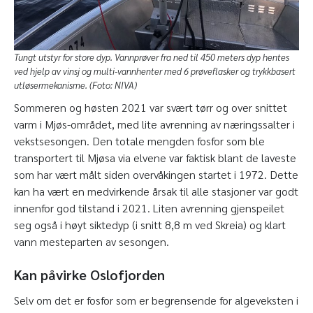
Tungt utstyr for store dyp. Vannprøver fra ned til 450 meters dyp hentes
ved hjelp av vinsj og multi-vannhenter med 6 prøveflasker og trykkbasert
utløsermekanisme. (Foto: NIVA)
Sommeren og høsten 2021 var svært tørr og over snittet
varm i Mjøs-området, med lite avrenning av næringssalter i
vekstsesongen. Den totale mengden fosfor som ble
transportert til Mjøsa via elvene var faktisk blant de laveste
som har vært målt siden overvåkingen startet i 1972. Dette
kan ha vært en medvirkende årsak til alle stasjoner var godt
innenfor god tilstand i 2021. Liten avrenning gjenspeilet
seg også i høyt siktedyp (i snitt 8,8 m ved Skreia) og klart
vann mesteparten av sesongen.
Kan påvirke Oslofjorden
Selv om det er fosfor som er begrensende for algeveksten i