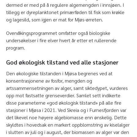
dermed er med på å regulere algemengden i innsjøen. I
tillegg er dyreplanktonet primærføden til fisk som krøkle
og lagesild, som igjen er mat for Mjøs-ørreten.
Overvåkingsprogrammet omfatter også biologiske
undersøkelser i fire elver hvert år etter et rullerende
program.
God økologisk tilstand ved alle stasjoner
Den økologiske tilstanden i Mjøsa begrenes ved at
konsentrasjonene av fosfor, mengden og
artssammensetningen av alger, samt siktedypet, vurderes
opp mot fastsatte grenseverdier. Samlet sett indikerte
disse parameterne «god økologisk tilstand» på alle fire
stasjoner i Mjøsa i 2021. Ved Skreia og i Furnesfjorden var
det likevel noe høyere algebiomasse enn ønskelig. Dette
skyldtes i hovedsak en markert oppblomstring av kiselalger
i slutten av juli og i august, der biomassen av alger var den