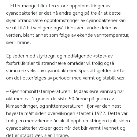
– Etter mange tiår uten store oppblomstringer av
cyanobakterier er det nå andre gang på tre år at dette
skjer. Strandnære oppblomstringer av cyanobakterier kan
se ut til å bli vanligere også i innsjøer i andre deler av
verden, blant annet som følge av økende vanntemperatur,
sier Thrane.
Episoder med styrtregn og medfølgende «støt» av
fosfortilførsler til strandnære områder vil trolig også
stimulere vekst av cyanobakterier. Spesielt gjelder dette
om det etterfølges av perioder med varmt og stabilt vær.
– Gjennomsnittstemperaturen i Mjøsas øvre vannlag har
økt med ca. 2 grader de siste 50 årene på grunn av
klimaendringer, og snittemperaturen i fjor var den nest
høyeste målt siden overvåkingen startet i 1972. Dette var
trolig en medvirkende årsak til oppblomstringen i juli, siden
cyanobakterier vokser godt når det blir varmt i vannet og
det er stabilt vær, sier Thrane.