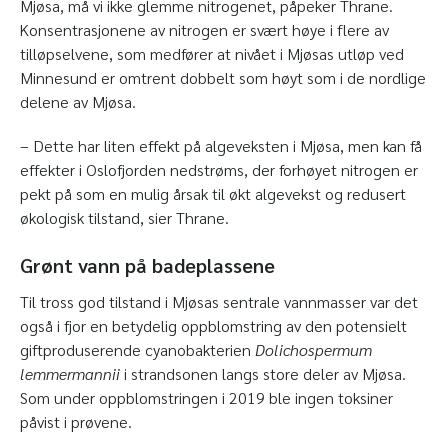
Mjøsa, må vi ikke glemme nitrogenet, påpeker Thrane.
Konsentrasjonene av nitrogen er svært høye i flere av
tilløpselvene, som medfører at nivået i Mjøsas utløp ved
Minnesund er omtrent dobbelt som høyt som i de nordlige
delene av Mjøsa.
– Dette har liten effekt på algeveksten i Mjøsa, men kan få
effekter i Oslofjorden nedstrøms, der forhøyet nitrogen er
pekt på som en mulig årsak til økt algevekst og redusert
økologisk tilstand, sier Thrane.
Grønt vann på badeplassene
Til tross god tilstand i Mjøsas sentrale vannmasser var det
også i fjor en betydelig oppblomstring av den potensielt
giftproduserende cyanobakterien
Dolichospermum
lemmermannii
i strandsonen langs store deler av Mjøsa.
Som under oppblomstringen i 2019 ble ingen toksiner
påvist i prøvene.