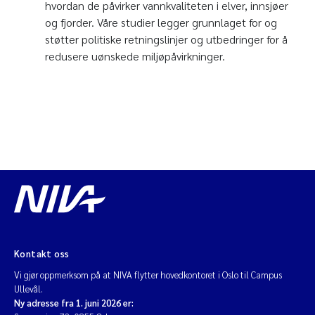
hvordan de påvirker vannkvaliteten i elver, innsjøer
og fjorder. Våre studier legger grunnlaget for og
støtter politiske retningslinjer og utbedringer for å
redusere uønskede miljøpåvirkninger.
Kontakt oss
Vi gjør oppmerksom på at NIVA flytter hovedkontoret i Oslo til Campus
Ullevål.
Ny adresse fra 1. juni 2026 er: