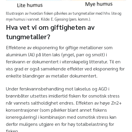
Illustrasjon av hvordan fisken påvirkes av tungmetaller med hhv. lite og
mye humus i vannet. Kilde: E. Gjessing (pers. komm.).
Hva vet vi om giftigheten av
tungmetaller?
Effektene av eksponering for giftige metallioner som
aluminium (Al) på liten laks (yngel, parr og smolt) i
ferskvann er dokumentert i vitenskapelig litteratur. Til en
viss grad er også samvirkende effekter ved eksponering for
enkelte blandinger av metaller dokumentert.
Under ferskvannsbehandling mot lakselus og AGD i
brønnbåter utsettes imidlertid fisken for osmotisk stress
når vannets saltholdighet endres. Effekten av høye Zn
2+
konsentrasjoner (som påvirker blant annet fiskens
ioneregulering) i kombinasjon med osmotisk stress kan
derfor muligens utgjøre en for høy totalbelastning for
fisken.