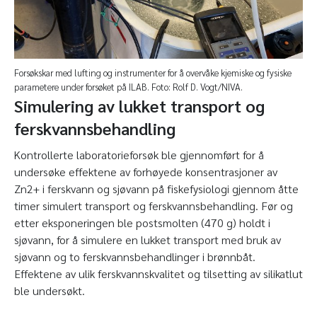
Forsøkskar med lufting og instrumenter for å overvåke kjemiske og fysiske
parametere under forsøket på ILAB. Foto: Rolf D. Vogt/NIVA.
Simulering av lukket transport og
ferskvannsbehandling
Kontrollerte laboratorieforsøk ble gjennomført for å
undersøke effektene av forhøyede konsentrasjoner av
Zn
2+
i ferskvann og sjøvann på fiskefysiologi gjennom åtte
timer simulert transport og ferskvannsbehandling. Før og
etter eksponeringen ble postsmolten (470 g) holdt i
sjøvann, for å simulere en lukket transport med bruk av
sjøvann og to ferskvannsbehandlinger i brønnbåt.
Effektene av ulik ferskvannskvalitet og tilsetting av silikatlut
ble undersøkt.