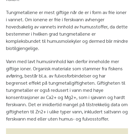
Tungmetallene er mest giftige når de er i form av frie ioner
i vannet. Om ionene er frie i ferskvann avhenger
hovedsakelig av vannets innhold av humusstoffer, da dette
bestemmer i hvilken grad tungmetallene er
kompleksbundet til humusmolekyler og dermed blir mindre
biotilgjengelige.
Vann med lavt humusinnhold kan derfor inneholde mer
giftige ioner. Organisk materiale som stammer fra fiskens
avføring, består bl.a. av fulvosforbindelser og har
begrenset effekt på tungmetallgiftigheten. Giftigheten til
tungmetaller er også redusert i vann med høye
konsentrasjoner av Ca
2+
og Mg
2+
, som i sjøvann og hardt
ferskvann. Det er imidlertid mangel på tilstrekkelig data om
giftigheten til Zn
2+
i ulike typer vann, inkludert saltvann og
ferskvann med eller uten humus- og fulvosstoffer.