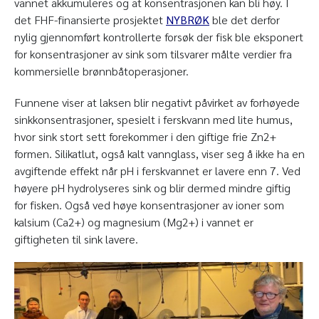
vannet akkumuleres og at konsentrasjonen kan bli høy. I
det FHF-finansierte prosjektet
NYBRØK
ble det derfor
nylig gjennomført kontrollerte forsøk der fisk ble eksponert
for konsentrasjoner av sink som tilsvarer målte verdier fra
kommersielle brønnbåtoperasjoner.
Funnene viser at laksen blir negativt påvirket av forhøyede
sinkkonsentrasjoner, spesielt i ferskvann med lite humus,
hvor sink stort sett forekommer i den giftige frie Zn
2+
formen. Silikatlut, også kalt vannglass, viser seg å ikke ha en
avgiftende effekt når pH i ferskvannet er lavere enn 7. Ved
høyere pH hydrolyseres sink og blir dermed mindre giftig
for fisken. Også ved høye konsentrasjoner av ioner som
kalsium (Ca
2+
) og magnesium (Mg
2+
) i vannet er
giftigheten til sink lavere.