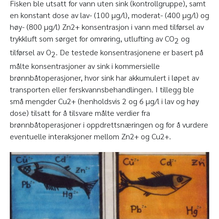
Fisken ble utsatt for vann uten sink (kontrollgruppe), samt
en konstant dose av lav- (100 µg/l), moderat- (400 µg/l) og
høy- (800 µg/l) Zn
2+
konsentrasjon i vann med tilførsel av
trykkluft som sørget for omrøring, utlufting av CO
og
2
tilførsel av O
. De testede konsentrasjonene er basert på
2
målte konsentrasjoner av sink i kommersielle
brønnbåtoperasjoner, hvor sink har akkumulert i løpet av
transporten eller ferskvannsbehandlingen. I tillegg ble
små mengder Cu
2+
(henholdsvis 2 og 6 µg/l i lav og høy
dose) tilsatt for å tilsvare målte verdier fra
brønnbåtoperasjoner i oppdrettsnæringen og for å vurdere
eventuelle interaksjoner mellom Zn
2+
og Cu
2+
.