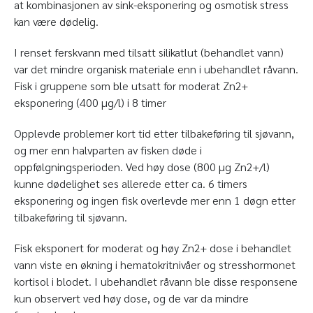
at kombinasjonen av sink-eksponering og osmotisk stress
kan være dødelig.
I renset ferskvann med tilsatt silikatlut (behandlet vann)
var det mindre organisk materiale enn i ubehandlet råvann.
Fisk i gruppene som ble utsatt for moderat Zn
2+
eksponering (400 µg/l)
i 8 timer
Opplevde problemer kort tid etter tilbakeføring til sjøvann,
og mer enn halvparten av fisken døde i
oppfølgningsperioden. Ved høy dose (800 µg Zn
2+
/l)
kunne dødelighet ses allerede etter ca. 6 timers
eksponering og ingen fisk overlevde mer enn 1 døgn etter
tilbakeføring til sjøvann.
Fisk eksponert for moderat og høy Zn
2+
dose i behandlet
vann viste en økning i hematokritnivåer og stresshormonet
kortisol i blodet. I ubehandlet råvann ble disse responsene
kun observert ved høy dose, og de var da mindre