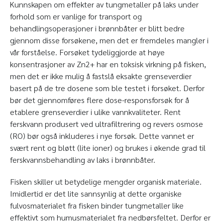
Kunnskapen om effekter av tungmetaller på laks under
forhold som er vanlige for transport og
behandlingsoperasjoner i brønnbåter er blitt bedre
gjennom disse forsøkene, men det er fremdeles mangler i
vår forståelse. Forsøket tydeliggjorde at høye
konsentrasjoner av Zn
2+
har en toksisk virkning på fisken,
men det er ikke mulig å fastslå eksakte grenseverdier
basert på de tre dosene som ble testet i forsøket. Derfor
bør det gjennomføres flere dose-responsforsøk for å
etablere grenseverdier i ulike vannkvaliteter. Rent
ferskvann produsert ved ultrafiltrering og revers osmose
(RO) bør også inkluderes i nye forsøk. Dette vannet er
svært rent og bløtt (lite ioner) og brukes i økende grad til
ferskvannsbehandling av laks i brønnbåter.
Fisken skiller ut betydelige mengder organisk materiale.
Imidlertid er det lite sannsynlig at dette organiske
fulvosmaterialet fra fisken binder tungmetaller like
effektivt som humusmaterialet fra nedbørsfeltet. Derfor er