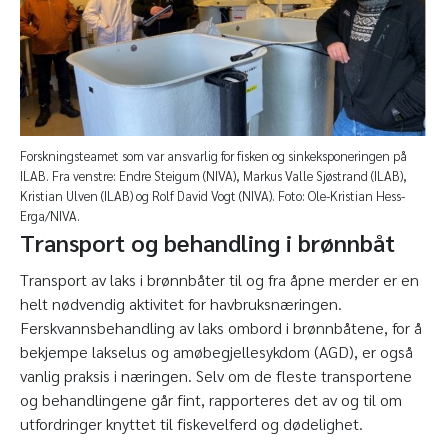
Forskningsteamet som var ansvarlig for fisken og sinkeksponeringen på
ILAB. Fra venstre: Endre Steigum (NIVA), Markus Valle Sjøstrand (ILAB),
Kristian Ulven (ILAB) og Rolf David Vogt (NIVA). Foto: Ole-Kristian Hess-
Erga/NIVA.
Transport og behandling i brønnbåt
Transport av laks i brønnbåter til og fra åpne merder er en
helt nødvendig aktivitet for havbruksnæringen.
Ferskvannsbehandling av laks ombord i brønnbåtene, for å
bekjempe lakselus og amøbegjellesykdom (AGD), er også
vanlig praksis i næringen. Selv om de fleste transportene
og behandlingene går fint, rapporteres det av og til om
utfordringer knyttet til fiskevelferd og dødelighet.