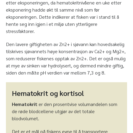
etter eksponeringen, da hematokritnivåene en uke etter
eksponering hadde økt til samme nivå som før
eksponeringen. Dette indikerer at fisken var i stand til å
hente seg inn igjen i et miljø uten ytterligere
stressfaktorer.
Den lavere giftigheten av Zn
2+
i sjøvann kan hovedsakelig
tilskrives sjøvannets høye konsentrasjon av Ca
2+
og Mg
2+
,
som reduserer fiskenes opptak av Zn
2+
. Det er også mulig
at mye av sinken var hydrolysert, og dermed mindre giftig,
siden den målte pH verdien var mellom 7,3 og 8.
Hematokrit og kortisol
Hematokrit
er den prosentvise volumandelen som
de røde blodcellene utgjør av det totale
blodvolumet.
Det er et mål på fiskens evne til å transportere