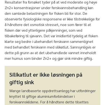
Resultater fra forsøket tyder på at ved moderate og høye
Zn
2+
konsentrasjoner under ferskvannsbehandling kan
den samlede belastningen for fisken bli for stor. De
observerte fysiologiske responsene er ikke tilstrekkelige for
å håndtere det osmotisk stresset, noe som fører til at
fisken dør ved ytterligere påkjenninger, som ved
tilbakeføring til sjøvann. Det var imidlertid tydelig at fisken
klarte seg bedre i ubehandlet ferskvann sammenlignet
med behandlet ferskvann med silikatlut. Sannsynligvis er
dette på grunn av at det ubehandlede vannet inneholdt
mer humus som binder Zn
2+
og gjør sink mindre giftig.
Silikatlut er ikke løsningen på
giftig sink
Mange landbaserte oppdrettsanlegg har utfordringer
knyttet til giftige aluminiumforbindelser i
ferskvannskildene. For å håndtere dette tilsettes