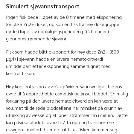
Simulert sjøvannstransport
Ingen fisk døde i løpet av de 8 timene med eksponering
for ulike Zn
2+
doser, og kun én fisk fra høy dosegruppe
døde i løpet av oppfølgingsperioden på 20 dager i
gjennomstrømmende sjøvann.
Fisk som hadde blitt eksponert for høy dose Zn
2+
(800
µg/l) i sjøvann hadde en lavere hematokritverdi
umiddelbart etter eksponering sammenlignet med
kontrollfisken.
Høy konsentrasjon av Zn
2+
påvirker sannsynligvis fiskens
evne til å opprettholde osmotisk balanse i blodet. En mulig
forklaring på den lavere hematokritverdien kan være at
volumet til de røde blodcellene har minsket på grunn av
utlekking av væske og at ioner strømmer inn i cellen. Dette
kan påvirke blodets evne til å ta opp og transportere
oksygen. Imidlertid ser det ut til at fisken kommer seg