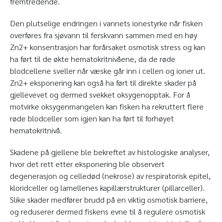
fremtredende.
Den plutselige endringen i vannets ionestyrke når fisken
overføres fra sjøvann til ferskvann sammen med en høy
Zn
2+
konsentrasjon har forårsaket osmotisk stress og kan
ha ført til de økte hematokritnivåene, da de røde
blodcellene sveller når væske går inn i cellen og ioner ut.
Zn
2+
eksponering kan også ha ført til direkte skader på
gjellevevet og dermed svekket oksygenopptak. For å
motvirke oksygenmangelen kan fisken ha rekruttert flere
røde blodceller som igjen kan ha ført til forhøyet
hematokritnivå.
Skadene på gjellene ble bekreftet av histologiske analyser,
hvor det rett etter eksponering ble observert
degenerasjon og celledød (nekrose) av respiratorisk epitel,
kloridceller og lamellenes kapillærstrukturer (pillarceller).
Slike skader medfører brudd på en viktig osmotisk barriere,
og reduserer dermed fiskens evne til å regulere osmotisk