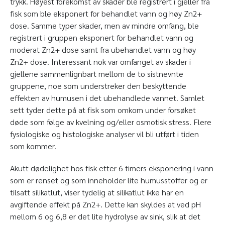
trykk. Høyest forekomst av skader ble registrert i gjeller fra
fisk som ble eksponert for behandlet vann og høy Zn
2+
dose. Samme typer skader, men av mindre omfang, ble
registrert i gruppen eksponert for behandlet vann og
moderat Zn
2+
dose samt fra ubehandlet vann og høy
Zn
2+
dose. Interessant nok var omfanget av skader i
gjellene sammenlignbart mellom de to sistnevnte
gruppene, noe som understreker den beskyttende
effekten av humusen i det ubehandlede vannet. Samlet
sett tyder dette på at fisk som omkom under forsøket
døde som følge av kvelning og/eller osmotisk stress. Flere
fysiologiske og histologiske analyser vil bli utført i tiden
som kommer.
Akutt dødelighet hos fisk etter 6 timers eksponering i vann
som er renset og som inneholder lite humusstoffer og er
tilsatt silikatlut, viser tydelig at silikatlut ikke har en
avgiftende effekt på Zn
2+
. Dette kan skyldes at ved pH
mellom 6 og 6,8 er det lite hydrolyse av sink, slik at det