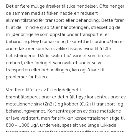
Det er flere mulige årsaker til slike hendelser. Ofte henger
de sammen med at fisken hadde en redusert
allmenntilstand før transport eller behandling. Dette fører
til at de i mindre grad tåler håndteringen, stresset og de
miljøendringene som oppstår under transport eller
behandling. Høy biomasse og fisketetthet i brønnbåten er
andre faktorer som kan svekke fiskens evne til å tåle
belastningene. Dårlig kvalitet på vannet som brukes
ombord, eller forringet vannkvalitet under selve
transporten eller behandlingen, kan også føre til
problemer for fisken.
Ved flere tilfeller av fiskedødelighet i
brønnbåtsoperasjoner er det målt høye konsentrasjoner av
metallionene sink (Zn
2+
) og kobber (Cu
2+
) i transport- og
behandlingsvannet. Konsentrasjonen av disse metallene
er lave ved start, men for sink kan konsentrasjonen stige til
800 – 1000 µg/l underveis, spesielt ved lange lukkede
transporter og under ferskvannsbehandlinger hvor vannet