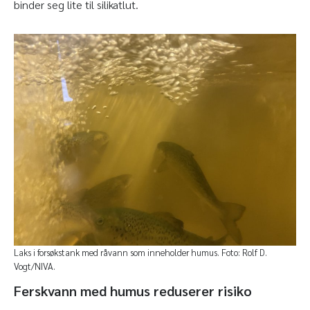
binder seg lite til silikatlut.
Laks i forsøkstank med råvann som inneholder humus. Foto: Rolf D.
Vogt/NIVA.
Ferskvann med humus reduserer risiko