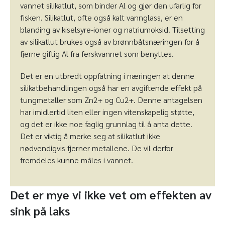
vannet silikatlut, som binder Al og gjør den ufarlig for
fisken. Silikatlut, ofte også kalt vannglass, er en
blanding av kiselsyre-ioner og natriumoksid. Tilsetting
av silikatlut brukes også av brønnbåtsnæringen for å
fjerne giftig Al fra ferskvannet som benyttes.
Det er en utbredt oppfatning i næringen at denne
silikatbehandlingen også har en avgiftende effekt på
tungmetaller som Zn
2+
og Cu
2+
. Denne antagelsen
har imidlertid liten eller ingen vitenskapelig støtte,
og det er ikke noe faglig grunnlag til å anta dette.
Det er viktig å merke seg at silikatlut ikke
nødvendigvis fjerner metallene. De vil derfor
fremdeles kunne måles i vannet.
Det er mye vi ikke vet om effekten av
sink på laks