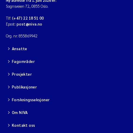
Ny adresse fra 1. juni 2026 er:
Sognsveien 72, 0855 Oslo.
Tlf:
(+47) 22 18 51 00
Epost:
post@niva.no
Org. nr: 855869942
Ansatte
Fagområder
Prosjekter
Publikasjoner
Forskningsseksjoner
Om NIVA
Kontakt oss