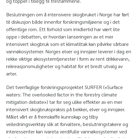
og topper i tillegg til trestammene.
Beslutningen om å intensivere skogbruket i Norge har ført
til diskusjon både innenfor forsknings­miljøene og i det
offentlige rom. Ett forhold som imidlertid har vært lite
oppe i debatten, er hvordan lanseringen av et mer
intensivert skogbruk som et klimatiltak kan påvirke sårbare
vannøkosystemer. Norges elver og innsjøer leverer i dag en
rekke viktige økosystemtjenester i form av rent drikkevann,
rekreasjonsmuligheter og habitat for et bredt utvalg av
arter.
Det tverrfaglige forskningsprosjektet SURFER («Surface
waters: The overlooked factor in the forestry climate
mitigation debate») tar for seg ulike effekter av en mer
intensivert skogbrukspraksis på bekker, elver og innsjøer.
Målet vårt er å fremskaffe kunnskap og tilby
veiledningsverktøy slik at forvaltere, beslutningstakere og
interessenter kan ivareta verdifulle vannøkosystemer ved