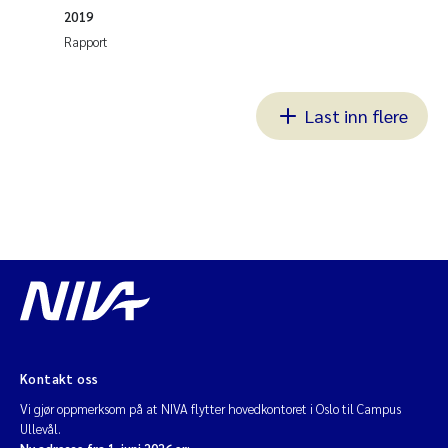
2019
Rapport
Last inn flere
Kontakt oss
Vi gjør oppmerksom på at NIVA flytter hovedkontoret i Oslo til Campus
Ullevål.