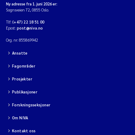
Ny adresse fra 1. juni 2026 er:
Jens Vedal
Sognsveien 72, 0855 Oslo.
Louise Valestrand
Tlf:
(+47) 22 18 51 00
Epost:
post@niva.no
Maria Thérése Hultman
Org. nr: 855869942
Peter Stig Hansen
Ansatte
Fagområder
Jannicke Moe
Prosjekter
Ana Catarina Almeida
Publikasjoner
Adam David Lillicrap
Forskningsseksjoner
Erik Höglund
Om NIVA
Debhasish Bhakta
Kontakt oss