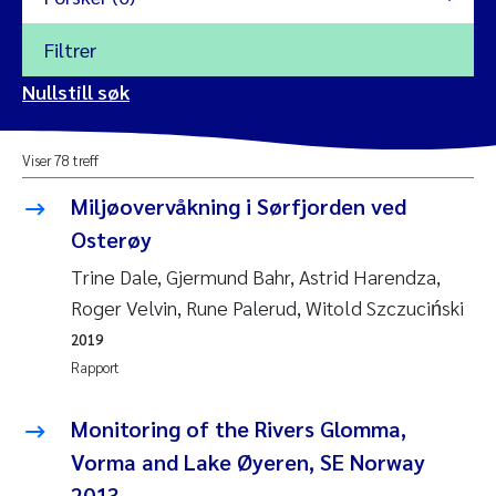
Filtrer
2026
Nullstill søk
Vanja Alling
2025
Viser 78 treff
Yan Lin
2024
Miljøovervåkning i Sørfjorden ved
Kristina Øie Kvile
Osterøy
2023
Trine Dale, Gjermund Bahr, Astrid Harendza,
Areti Balkoni
2022
Roger Velvin, Rune Palerud, Witold Szczuciński
2019
Marianne Stave Sekkenes
2021
Rapport
Nullstill
Charles Patrick Lavin
2020
Monitoring of the Rivers Glomma,
Nullstill
Vorma and Lake Øyeren, SE Norway
Eirin Aasland
2019
2013