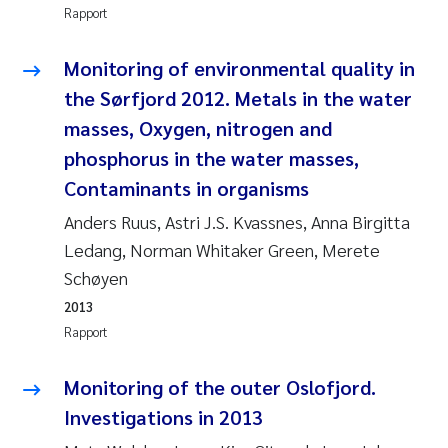
Caroline Enge
Rapport
Hans Nicolai Adam
Monitoring of environmental quality in
the Sørfjord 2012. Metals in the water
Mari Moren
masses, Oxygen, nitrogen and
Helene Frigstad
phosphorus in the water masses,
Contaminants in organisms
Paula Brighytte Ocampo Ramon
Anders Ruus, Astri J.S. Kvassnes, Anna Birgitta
Ledang, Norman Whitaker Green, Merete
Liv Bente Skancke
Schøyen
Maeve McGovern
2013
Rapport
Erling Aarhus Bratsberg
Monitoring of the outer Oslofjord.
Heleen de Wit
Investigations in 2013