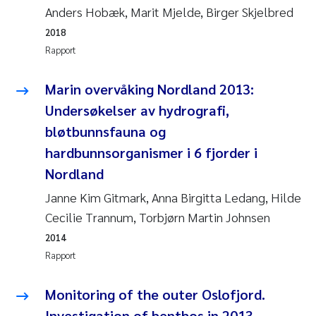
Anders Hobæk, Marit Mjelde, Birger Skjelbred
Rolf David Vogt
2009
2018
Rapport
Marta Moyano
2008
Marin overvåking Nordland 2013:
Sandra Stadniczenko Gran
2007
Undersøkelser av hydrografi,
Anette Engesmo
bløtbunnsfauna og
2006
hardbunnsorganismer i 6 fjorder i
Maximilian Nawrath
2005
Nordland
Janne Kim Gitmark, Anna Birgitta Ledang, Hilde
Emmy Falk Nøklebye
Cecilie Trannum, Torbjørn Martin Johnsen
Kathrine Ivsett Johnsen
2014
Rapport
Line Johanne Barkved
Monitoring of the outer Oslofjord.
Pawel Krzeminski
Investigation of benthos in 2013.