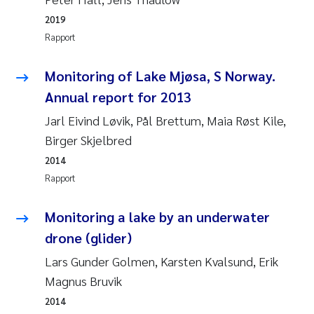
2019
Svetlana Pakhomova
Rapport
Li Xie
Monitoring of Lake Mjøsa, S Norway.
Annual report for 2013
Susanne Jøntvedt Jørgensen
Jarl Eivind Løvik, Pål Brettum, Maia Røst Kile,
André Staalstrøm
Birger Skjelbred
2014
Uta Brandt
Rapport
Samantha Goncalves Prat
Monitoring a lake by an underwater
drone (glider)
Knut Erik Tollefsen
Lars Gunder Golmen, Karsten Kvalsund, Erik
Sigrid Haande
Magnus Bruvik
2014
Johnny Håll