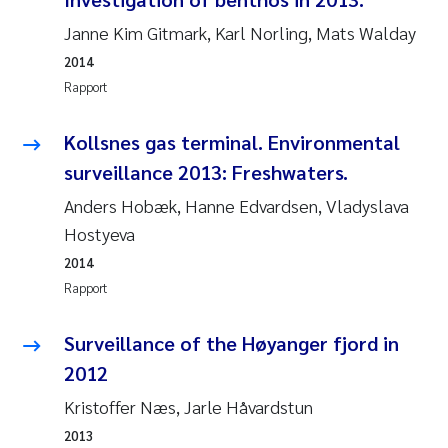
Janne Kim Gitmark, Karl Norling, Mats Walday
Juan Carlos Farias Pardo
2014
Rapport
Chiara Consolaro
Kollsnes gas terminal. Environmental
Frode Sundnes
surveillance 2013: Freshwaters.
Andrew Luke King
Anders Hobæk, Hanne Edvardsen, Vladyslava
Hostyeva
Ian Allan
2014
Rapport
Bert van Bavel
Surveillance of the Høyanger fjord in
Marianne Mosberg
2012
Kathinka Fürst
Kristoffer Næs, Jarle Håvardstun
2013