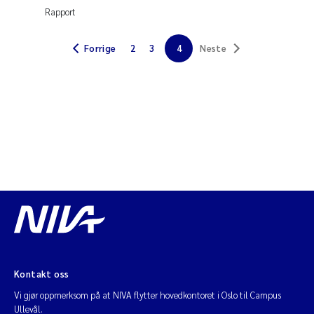
Veronica Sæther Eftevåg
Rapport
Valentina Elena Tartiu
Forrige
2
3
4
Neste
Tânia Cristina Gomes
Susan Skogtvedt Røed
Belinda Valdecanas
Elianne Dunthorn Egge
Elisabeth Lie
Froukje Maria Platjouw
Kontakt oss
Jan-Erik Thrane
Vi gjør oppmerksom på at NIVA flytter hovedkontoret i Oslo til Campus
Ullevål.