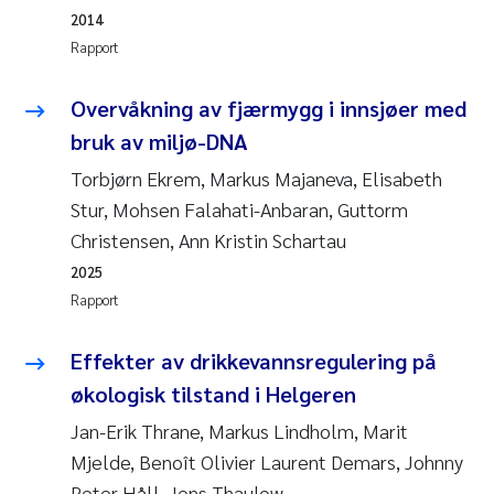
2014
Anastasia Georgantzopoulou
Rapport
Roar Brænden
Overvåkning av fjærmygg i innsjøer med
Merete Schøyen
bruk av miljø-DNA
Torbjørn Ekrem, Markus Majaneva, Elisabeth
Camilla With Fagerli
Stur, Mohsen Falahati-Anbaran, Guttorm
Christensen, Ann Kristin Schartau
Lena Haugland Moen
2025
Rapport
Medyan Esam Ghareeb
Effekter av drikkevannsregulering på
Prem Chand
økologisk tilstand i Helgeren
Thorjørn Larssen
Jan-Erik Thrane, Markus Lindholm, Marit
Mjelde, Benoît Olivier Laurent Demars, Johnny
Kasper Hancke
Peter Håll, Jens Thaulow