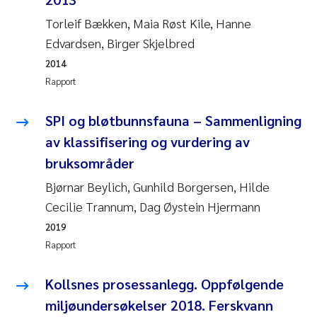
Andy Stock
2018
Torleif Bækken, Maia Røst Kile, Hanne
Edvardsen, Birger Skjelbred
Julia Szulecka
2017
2014
Rapport
Aase Jeanette Kvanneid
2016
SPI og bløtbunnsfauna – Sammenligning
Ellen Johannesen
2015
av klassifisering og vurdering av
Steen Wilhelm Knudsen
2014
bruksområder
Bjørnar Beylich, Gunhild Borgersen, Hilde
Paul Ragnar Berg
2013
Cecilie Trannum, Dag Øystein Hjermann
2019
Sindre Langaas
2012
Rapport
Øyvind Kaste
2011
Kollsnes prosessanlegg. Oppfølgende
Christian Vogelsang
miljøundersøkelser 2018. Ferskvann
2010