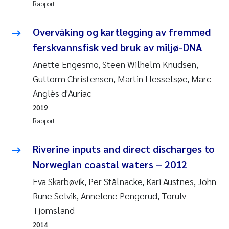
Rapport
Susanne Claudia Schneider
Overvåking og kartlegging av fremmed
ferskvannsfisk ved bruk av miljø-DNA
Sabine Marty
Anette Engesmo, Steen Wilhelm Knudsen,
Elisabeth Støhle Rødland
Guttorm Christensen, Martin Hesselsøe, Marc
Anglès d'Auriac
Marit Villø
2019
Rapport
Jonny Beyer
Riverine inputs and direct discharges to
Nathalie Marquesin-Risbakk
Norwegian coastal waters – 2012
Synne Authén Andresen
Eva Skarbøvik, Per Stålnacke, Kari Austnes, John
Rune Selvik, Annelene Pengerud, Torulv
Sophie Mentzel
Tjomsland
2014