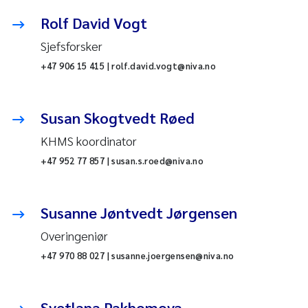
Rolf David Vogt
Sjefsforsker
+47 906 15 415 | rolf.david.vogt@niva.no
Susan Skogtvedt Røed
KHMS koordinator
+47 952 77 857 | susan.s.roed@niva.no
Susanne Jøntvedt Jørgensen
Overingeniør
+47 970 88 027 | susanne.joergensen@niva.no
Svetlana Pakhomova