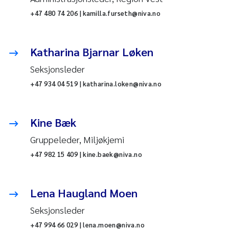
+47 480 74 206 | kamilla.furseth@niva.no
Katharina Bjarnar Løken
Seksjonsleder
+47 934 04 519 | katharina.loken@niva.no
Kine Bæk
Gruppeleder, Miljøkjemi
+47 982 15 409 | kine.baek@niva.no
Lena Haugland Moen
Seksjonsleder
+47 994 66 029 | lena.moen@niva.no