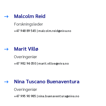
Malcolm Reid
Forskningsleder
+47 948 89 545 | malcolm.reid@niva.no
Marit Villø
Overingeniør
+47 982 94 050 | marit.villoe@niva.no
Nina Tuscano Buenaventura
Overingeniør
+47 995 90 985 | nina.buenaventura@niva.no