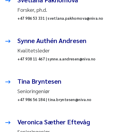
Forsker, ph.d.
+47 986 53 331 | svetlana.pakhomova@niva.no
Synne Authén Andresen
Kvalitetsleder
+47 938 11 467 | synne.a.andresen@niva.no
Tina Bryntesen
Senioringeniør
+47 986 56 184 | tina.bryntesen@niva.no
Veronica Sæther Eftevåg
Senioringeniør