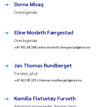
Dorna Misaq
Overingeniør
Eline Mosleth Færgestad
Overingeniør
+47 951 04 348 | eline.mosleth.faergestad@niva.no
Jan Thomas Rundberget
Forsker, ph.d.
+47 413 05 235 | thomas.rundberget@niva.no
Kamilla Flatsetøy Furseth
Administrasjonsleder, Region Vest