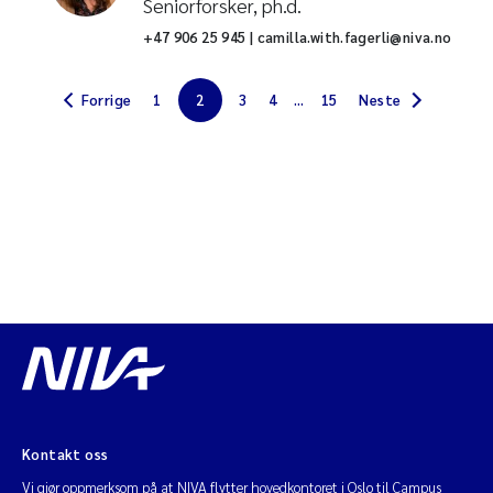
Seniorforsker, ph.d.
+47 906 25 945 | camilla.with.fagerli@niva.no
Vannplanter
Fornybar energi
Forrige
1
2
3
4
...
15
Neste
Bærekraftig kyst
Globale løsninger
Miljø- og klimaendringer
Samlet miljøpåvirkning
Urbant miljø
Naturmangfold
Kontakt oss
Vi gjør oppmerksom på at NIVA flytter hovedkontoret i Oslo til Campus