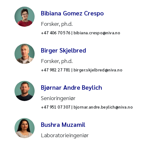
Nitrogenrensing
Bibiana Gomez Crespo
Forsker, ph.d.
Næringssalter
+47 406 70 576 | bibiana.crespo@niva.no
Oksygenforhold
Birger Skjelbred
Oppdrett
Forsker, ph.d.
+47 982 27 781 | birger.skjelbred@niva.no
Oseanografi
Bjørnar Andre Beylich
Overvann
Senioringeniør
+47 951 07 307 | bjornar.andre.beylich@niva.no
Per- og polyfluoralkylstoffer
(PFAS)
Bushra Muzamil
Planteplankton
Laboratorieingeniør