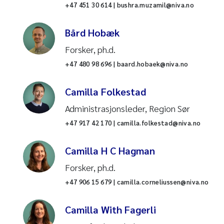
+47 451 30 614 | bushra.muzamil@niva.no
Renseanlegg
Bård Hobæk
Resirkulerende
akvakultursystem (RAS)
Forsker, ph.d.
+47 480 98 696 | baard.hobaek@niva.no
Sensorteknologi
Camilla Folkestad
Sur nedbør
Administrasjonsleder, Region Sør
Taredyrking
+47 917 42 170 | camilla.folkestad@niva.no
Tungmetaller
Camilla H C Hagman
Forsker, ph.d.
Vannbehandling
+47 906 15 679 | camilla.corneliussen@niva.no
Vannkjemi
Camilla With Fagerli
Vannkvalitet