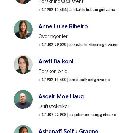
Miljøinformatikk
Forskningsassistent
Datavitenskap
+47 982 15 484 | annkathrin.baur@niva.no
Marinbiologi
Elver og bekker
Anne Luise Ribeiro
Ferskvannsøkologi
Fiskevelferd
Overingeniør
Nullstill
+47 402 99 029 | anne.luise.ribeiro@niva.no
Økotoksikologi og risikovurdering
Fjorder
Nullstill
Areti Balkoni
Oseanografi
Forsuring i ferskvann
Forsker, ph.d.
Nedbørfeltprosesser
Forurensning
+47 982 15 400 | areti.balkoni@niva.no
Forskningsinfrastruktur
Fosfor
Asgeir Moe Haug
Driftstekniker
Vann og samfunn
Gyrodactylus salaris
+47 407 22 908 | asgeir.moe.haug@niva.no
Administrativ support
Havforsuring
Ashenafi Seifu Gragne