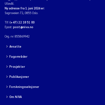
Forskningsinfrastruktur
Ullevål.
Ny adresse fra 1. juni 2026 er:
Hydrologi
Sognsveien 72, 0855 Oslo.
Tlf:
(+47) 22 18 51 00
Innsjøer
Epost:
post@niva.no
Alger
Org. nr: 855869942
Ansatte
Økosystemtjenester
Fagområder
Bløtbunn
Prosjekter
Hardbunn
Publikasjoner
Vannanalyse
Forskningsseksjoner
Synteser
Om NIVA