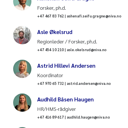
Kommunikasjon
Industriforurensning
Forsker, ph.d.
+47 467 83 762 | ashenafi.seifu.gragne@niva.no
IT
Invaderende arter
Asle Økelsrud
Prosjektsenteret
Kantsoner
Regionleder / Forsker, ph.d.
HR
Kartlegging av naturtyper
+47 454 10 210 | asle.okelsrud@niva.no
Økonomi
Kjemikalier
Astrid Hillevi Andersen
Koordinator
Vannkjemiske analyser
Kjemisk analyse
+47 970 65 732 | astrid.andersen@niva.no
Forurensninger og
Kvikksølv
miljøteknologi
Audhild Båsen Haugen
Kystformørkning
HR/HMS-rådgiver
Akvakultur
+47 416 89 617 | audhild.haugen@niva.no
Kystøkosystemer