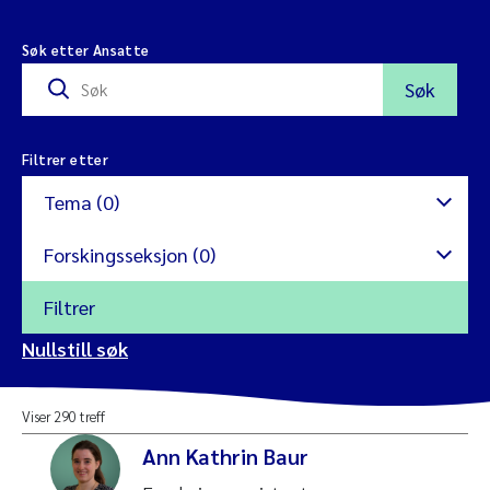
Søk etter Ansatte
Søk
Filtrer etter
Tema (0)
Forskingsseksjon (0)
Filtrer
Antibiotikaresistens
Nullstill søk
Mikroalger
Avrenning
Viser 290 treff
Internasjonalt miljø og utvikling
Blå skog
Ann Kathrin Baur