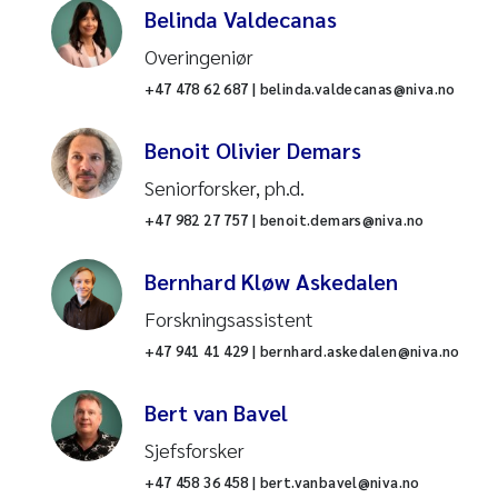
Belinda Valdecanas
Land-hav-interaksjoner
Overingeniør
Landbruk
+47 478 62 687 | belinda.valdecanas@niva.no
Legemidler
Benoit Olivier Demars
Seniorforsker, ph.d.
Mesokosmer og eksperimenter
+47 982 27 757 | benoit.demars@niva.no
Mikroplast
Bernhard Kløw Askedalen
Miljødata
Forskningsassistent
+47 941 41 429 | bernhard.askedalen@niva.no
Miljøøkonomi
Bert van Bavel
Modellering
Sjefsforsker
Nitrogen
+47 458 36 458 | bert.vanbavel@niva.no