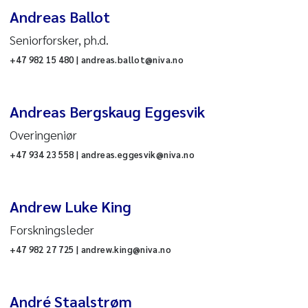
Andreas Ballot
Seniorforsker, ph.d.
(RAS)
+47 982 15 480 | andreas.ballot@niva.no
Andreas Bergskaug Eggesvik
Overingeniør
+47 934 23 558 | andreas.eggesvik@niva.no
Andrew Luke King
Forskningsleder
+47 982 27 725 | andrew.king@niva.no
André Staalstrøm