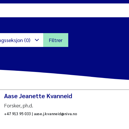
ngsseksjon (0)
Filtrer
ns
ikroalger
nternasjonalt miljø og
Aase Jeanette Kvanneid
tvikling
Forsker, ph.d.
iljøinformatikk
+47 913 95 033 | aase.j.kvanneid@niva.no
arinbiologi