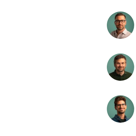
Nitrogenrensing
Næringssalter
Oksygenforhold
Oppdrett
Oseanografi
Overvann
Per- og polyfluoral
(PFAS)
Planteplankton