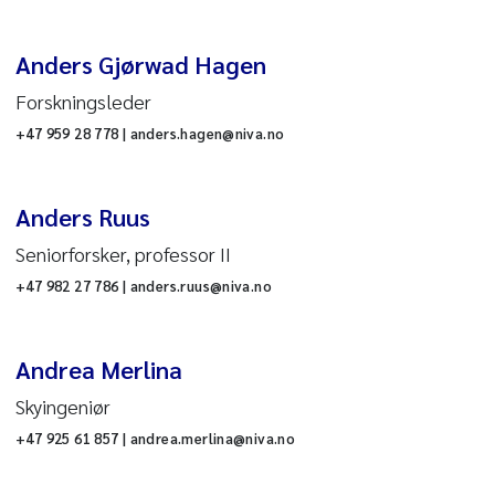
Anders Gjørwad Hagen
Forskningsleder
+47 959 28 778 | anders.hagen@niva.no
Anders Ruus
Seniorforsker, professor II
+47 982 27 786 | anders.ruus@niva.no
kylstoffer
Andrea Merlina
Skyingeniør
+47 925 61 857 | andrea.merlina@niva.no