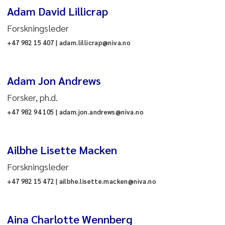
Adam David Lillicrap
erskvannsøkologi
Forskningsleder
kotoksikologi og
+47 982 15 407 | adam.lillicrap@niva.no
Nullstill
isikovurdering
Adam Jon Andrews
seanografi
nn
Forsker, ph.d.
edbørfeltprosesser
+47 982 94 105 | adam.jon.andrews@niva.no
orskningsinfrastruktur
Ailbhe Lisette Macken
ann og samfunn
is
Forskningsleder
+47 982 15 472 | ailbhe.lisette.macken@niva.no
dministrativ support
Kommunikasjon
ng
Aina Charlotte Wennberg