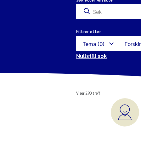
Filtrer etter
Tema (0)
Forski
Nullstill søk
Antibiotikaresiste
M
Viser 290 treff
Avrenning
I
u
Blå skog
M
Datavitenskap
M