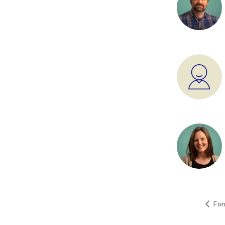
Vannplanter
Fornybar energi
Bærekraftig kyst
Globale løsninger
Miljø- og klimaend
Samlet miljøpåvir
Urbant miljø
Naturmangfold
For
Forskningsinfrastr