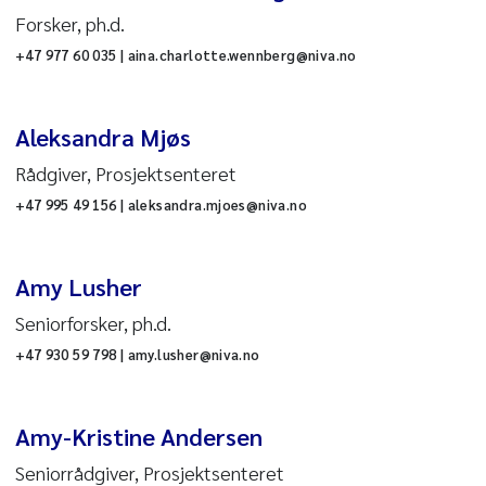
T
Forsker, ph.d.
+47 977 60 035 | aina.charlotte.wennberg@niva.no
rosjektsenteret
HR
Aleksandra Mjøs
urtyper
Rådgiver, Prosjektsenteret
Økonomi
+47 995 49 156 | aleksandra.mjoes@niva.no
annkjemiske analyser
Amy Lusher
orurensninger og
Seniorforsker, ph.d.
iljøteknologi
+47 930 59 798 | amy.lusher@niva.no
kvakultur
Amy-Kristine Andersen
joner
Seniorrådgiver, Prosjektsenteret