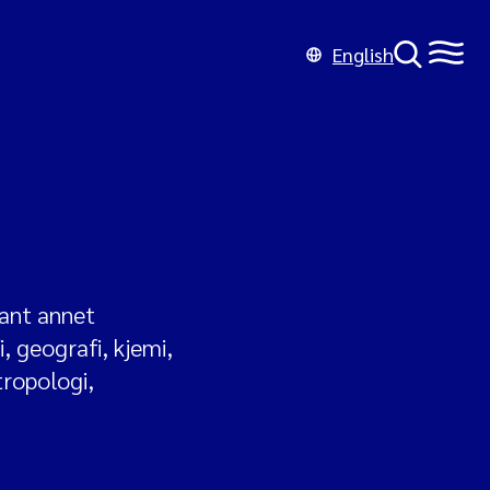
English
lant annet
, geografi, kjemi,
tropologi,