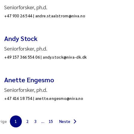
Seniorforsker, ph.d.
+47 930 26 544 | andre.staalstrom@niva.no
Andy Stock
Seniorforsker, ph.d.
+49 157 366 554 06 | andy.stock@niva-dk.dk
ringer
Anette Engesmo
kning
Seniorforsker, ph.d.
+47 416 18 754 | anette.engesmo@niva.no
rige
1
2
3
...
15
Neste
uktur