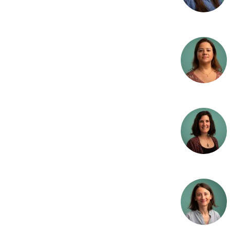
Landbruk
Legemidler
Mesokosmer og
eksperimenter
Mikroplast
Miljødata
Miljøøkonomi
Modellering
Nitrogen