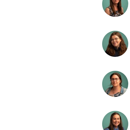
I
Invaderende arter
P
Kantsoner
Kartlegging av nat
Kjemikalier
V
Kjemisk analyse
F
Kvikksølv
m
Kystformørkning
A
Kystøkosystemer
Land-hav-interaks