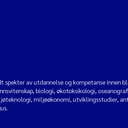
idt spekter av utdannelse og kompetanse innen b
nsvitenskap, biologi, økotoksikologi, oseanografi
ljøteknologi, miljøøkonomi, utviklingsstudier, an
jus.