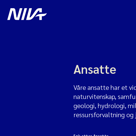
Ansatte
Våre ansatte har et v
naturvitenskap, samfun
geologi, hydrologi, mi
ressursforvaltning og 
Søk etter Ansatte