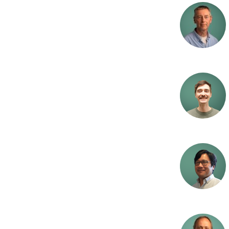
Renseanlegg
Resirkulerende
akvakultursystem 
Sensorteknologi
Sur nedbør
Taredyrking
Tungmetaller
Vannbehandling
Vannkjemi
Vannkvalitet