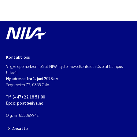
Kontakt oss
Vi gjør oppmerksom på at NIVA flytter hovedkontoret i Oslo til Campus
Ullevål.
Ny adresse fra 1. juni 2026 er:
Sognsveien 72, 0855 Oslo.
Tlf:
(+47) 22 18 51 00
Epost:
post@niva.no
Org. nr: 855869942
Ansatte