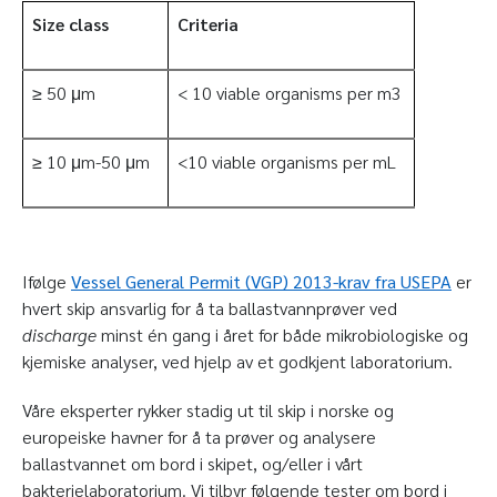
Size class
Criteria
≥ 50 μm
< 10 viable organisms per m
3
≥ 10 μm-50 μm
<10 viable organisms per mL
Ifølge
Vessel General Permit (VGP) 2013-krav fra USEPA
er
hvert skip ansvarlig for å ta ballastvannprøver ved
discharge
minst én gang i året for både mikrobiologiske og
kjemiske analyser, ved hjelp av et godkjent laboratorium.
Våre eksperter rykker stadig ut til skip i norske og
europeiske havner for å ta prøver og analysere
ballastvannet om bord i skipet, og/eller i vårt
bakterielaboratorium. Vi tilbyr følgende tester om bord i