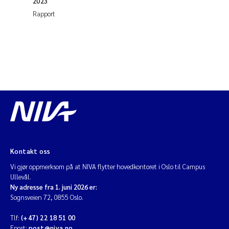
2023
Rapport
Kontakt oss
Vi gjør oppmerksom på at NIVA flytter hovedkontoret i Oslo til Campus
Ullevål.
Ny adresse fra 1. juni 2026 er:
Sognsveien 72, 0855 Oslo.
Tlf:
(+47) 22 18 51 00
Epost:
post@niva.no