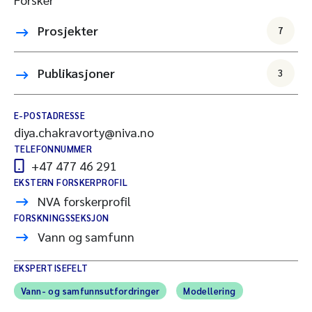
Prosjekter
7
Publikasjoner
3
E-POSTADRESSE
diya.chakravorty@niva.no
TELEFONNUMMER
+47 477 46 291
EKSTERN FORSKERPROFIL
NVA forskerprofil
FORSKNINGSSEKSJON
Vann og samfunn
EKSPERTISEFELT
Vann- og samfunnsutfordringer
Modellering