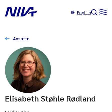
English
Ansatte
Elisabeth Støhle Rødland
Forsker, ph.d.