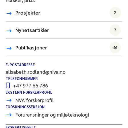
Prosjekter
2
Nyhetsartikler
7
Publikasjoner
46
E-POSTADRESSE
elisabeth.rodland@niva.no
TELEFONNUMMER
+47 977 66 786
EKSTERN FORSKERPROFIL
NVA forskerprofil
FORSKNINGSSEKSJON
Forurensninger og miljøteknologi
EKSPERTISEFELT