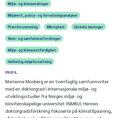
Miljø- og klimaendringer
Miljørett, policy- og forvaltningsanalyser
Plastforurensning
Mikroplast
Globale løsninger
Vann- og samfunnsutfordringer
Miljø- og klimarettferdighet
Helhetlig miljøforvaltning
PROFIL
Marianne Mosberg er en tverrfaglig samfunnsviter
med en doktorgrad i internasjonale miljø- og
utviklingsstudier fra Norges miljø- og
biovitenskapelige universitet (NMBU). Hennes
doktorgradsforskning fokuserte på klimatilpasning,