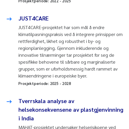
Prosjektperiode:
2022
-
2025
JUST4CARE
JUST4CARE-prosjektet har som mål å endre
klimatilpasningspraksis ved å integrere prinsipper om
rettferdighet, likhet og robusthet i by- og
regionplanlegging. Gjennom inkluderende og
innovative tilnærminger tar prosjektet for seg de
spesifikke behovene til sårbare og marginaliserte
grupper, som er uforholdsmessig hardt rammet av
klimaendringene i europeiske byer.
Prosjektperiode:
2025
-
2028
Tverrskala analyse av
helsekonsekvensene av plastgjenvinning
i India
MAHAT-prosjektet undersøker helserisikoene ved