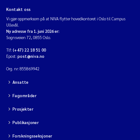
Kontakt oss
Vi gjør oppmerksom på at NIVA flytter hovedkontoret i Oslo til Campus
Ullevål.
Ny adresse fra 1. juni 2026 er:
Sognsveien 72, 0855 Oslo.
Tlf:
(+47) 22 18 51 00
Epost:
post@niva.no
Org. nr: 855869942
Ansatte
Fagområder
Prosjekter
Publikasjoner
Forskningsseksjoner