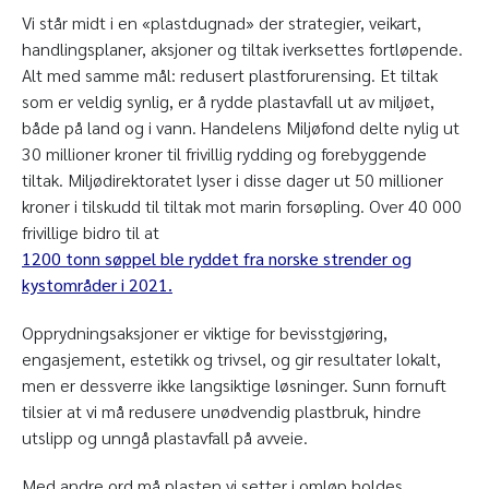
Vi står midt i en «plastdugnad» der strategier, veikart,
handlingsplaner, aksjoner og tiltak iverksettes fortløpende.
Alt med samme mål: redusert plastforurensing. Et tiltak
som er veldig synlig, er å rydde plastavfall ut av miljøet,
både på land og i vann. Handelens Miljøfond delte nylig ut
30 millioner kroner til frivillig rydding og forebyggende
tiltak. Miljødirektoratet lyser i disse dager ut 50 millioner
kroner i tilskudd til tiltak mot marin forsøpling. Over 40 000
frivillige bidro til at
1200 tonn søppel ble ryddet fra norske strender og
kystområder i 2021.
Opprydningsaksjoner er viktige for bevisstgjøring,
engasjement, estetikk og trivsel, og gir resultater lokalt,
men er dessverre ikke langsiktige løsninger. Sunn fornuft
tilsier at vi må redusere unødvendig plastbruk, hindre
utslipp og unngå plastavfall på avveie.
Med andre ord må plasten vi setter i omløp holdes