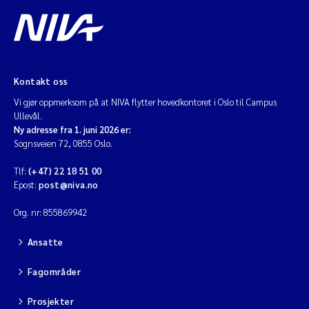
Kontakt oss
Vi gjør oppmerksom på at NIVA flytter hovedkontoret i Oslo til Campus
Ullevål.
Ny adresse fra 1. juni 2026 er:
Sognsveien 72, 0855 Oslo.
Tlf:
(+47) 22 18 51 00
Epost:
post@niva.no
Org. nr: 855869942
Ansatte
Fagområder
Prosjekter