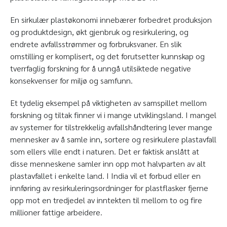
En sirkulær plastøkonomi innebærer forbedret produksjon
og produktdesign, økt gjenbruk og resirkulering, og
endrete avfallsstrømmer og forbruksvaner. En slik
omstilling er komplisert, og det forutsetter kunnskap og
tverrfaglig forskning for å unngå utilsiktede negative
konsekvenser for miljø og samfunn.
Et tydelig eksempel på viktigheten av samspillet mellom
forskning og tiltak finner vi i mange utviklingsland. I mangel
av systemer for tilstrekkelig avfallshåndtering lever mange
mennesker av å samle inn, sortere og resirkulere plastavfall
som ellers ville endt i naturen. Det er faktisk anslått at
disse menneskene samler inn opp mot halvparten av alt
plastavfallet i enkelte land. I India vil et forbud eller en
innføring av resirkuleringsordninger for plastflasker fjerne
opp mot en tredjedel av inntekten til mellom to og fire
millioner fattige arbeidere.