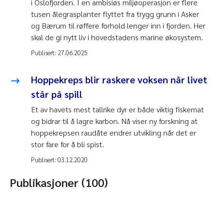
i Oslofjorden. I en ambisiøs miljøoperasjon er flere
tusen ålegrasplanter flyttet fra trygg grunn i Asker
og Bærum til røffere forhold lenger inn i fjorden. Her
skal de gi nytt liv i hovedstadens marine økosystem.
Publisert:
27.06.2025
Hoppekreps blir raskere voksen når livet
står på spill
Et av havets mest tallrike dyr er både viktig fiskemat
og bidrar til å lagre karbon. Nå viser ny forskning at
hoppekrepsen raudåte endrer utvikling når det er
stor fare for å bli spist.
Publisert:
03.12.2020
Publikasjoner (100)