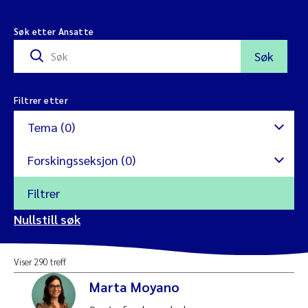
Søk etter Ansatte
Søk
Filtrer etter
Tema (0)
Forskingsseksjon (0)
Filtrer
Antibiotikaresistens
Nullstill søk
Mikroalger
Avrenning
Viser 290 treff
Internasjonalt miljø og utvikling
Blå skog
Marta Moyano