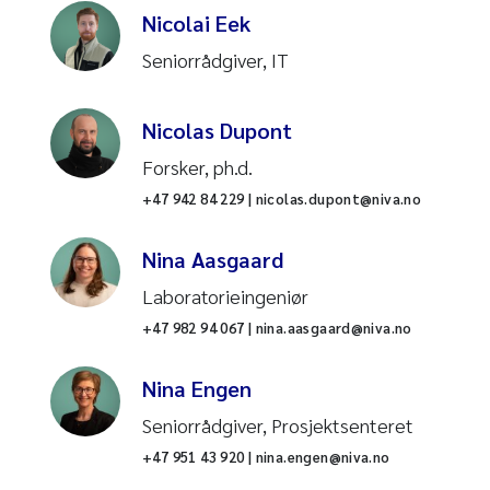
Nicolai Eek
Nitrogenrensing
Seniorrådgiver, IT
Næringssalter
Nicolas Dupont
Oksygenforhold
Forsker, ph.d.
+47 942 84 229 | nicolas.dupont@niva.no
Oppdrett
Nina Aasgaard
Oseanografi
Laboratorieingeniør
Overvann
+47 982 94 067 | nina.aasgaard@niva.no
Per- og polyfluoralkylstoffer
Nina Engen
(PFAS)
Seniorrådgiver, Prosjektsenteret
Planteplankton
+47 951 43 920 | nina.engen@niva.no