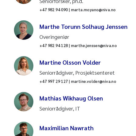
Miljøinformatikk
Seniorforsker, ph.d.
Datavitenskap
+47 982 94 090 | marta.moyano@niva.no
Marinbiologi
Elver og bekker
Marthe Torunn Solhaug Jenssen
Ferskvannsøkologi
Fiskevelferd
Overingeniør
Nullstill
+47 982 94 128 | marthe.jenssen@niva.no
Økotoksikologi og risikovurdering
Fjorder
Nullstill
Martine Olsson Volder
Oseanografi
Forsuring i ferskvann
Seniorrådgiver, Prosjektsenteret
Nedbørfeltprosesser
Forurensning
+47 997 29 127 | martine.volder@niva.no
Forskningsinfrastruktur
Fosfor
Mathias Wikhaug Olsen
Seniorrådgiver, IT
Vann og samfunn
Gyrodactylus salaris
Administrativ support
Havforsuring
Maximilian Nawrath