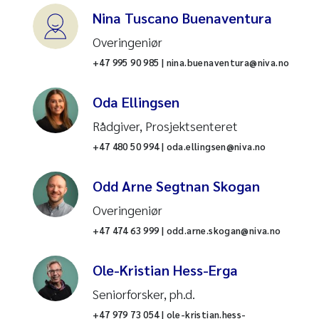
Renseanlegg
Nina Tuscano Buenaventura
Overingeniør
Resirkulerende
akvakultursystem (RAS)
+47 995 90 985 | nina.buenaventura@niva.no
Sensorteknologi
Oda Ellingsen
Rådgiver, Prosjektsenteret
Sur nedbør
+47 480 50 994 | oda.ellingsen@niva.no
Taredyrking
Odd Arne Segtnan Skogan
Tungmetaller
Overingeniør
+47 474 63 999 | odd.arne.skogan@niva.no
Vannbehandling
Ole-Kristian Hess-Erga
Vannkjemi
Seniorforsker, ph.d.
Vannkvalitet
+47 979 73 054 | ole-kristian.hess-