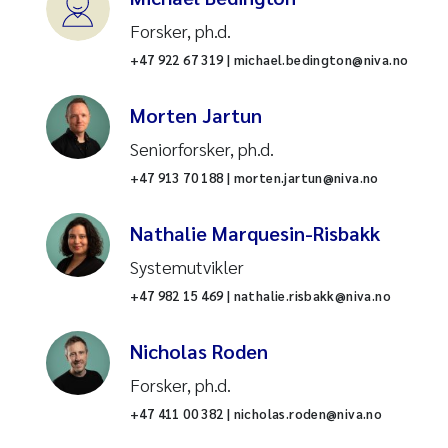
Land-hav-interaksjoner
Forsker, ph.d.
+47 922 67 319 | michael.bedington@niva.no
Landbruk
Morten Jartun
Legemidler
Seniorforsker, ph.d.
Mesokosmer og eksperimenter
+47 913 70 188 | morten.jartun@niva.no
Mikroplast
Nathalie Marquesin-Risbakk
Systemutvikler
Miljødata
+47 982 15 469 | nathalie.risbakk@niva.no
Miljøøkonomi
Nicholas Roden
Modellering
Forsker, ph.d.
+47 411 00 382 | nicholas.roden@niva.no
Nitrogen