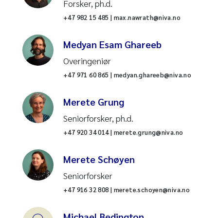
Forsker, ph.d.
Kommunikasjon
Industriforurensning
+47 982 15 485 | max.nawrath@niva.no
IT
Invaderende arter
Medyan Esam Ghareeb
Prosjektsenteret
Kantsoner
Overingeniør
+47 971 60 865 | medyan.ghareeb@niva.no
HR
Kartlegging av naturtyper
Merete Grung
Økonomi
Kjemikalier
Seniorforsker, ph.d.
Vannkjemiske analyser
Kjemisk analyse
+47 920 34 014 | merete.grung@niva.no
Forurensninger og
Kvikksølv
Merete Schøyen
miljøteknologi
Seniorforsker
Kystformørkning
Akvakultur
+47 916 32 808 | merete.schoyen@niva.no
Kystøkosystemer
Michael Bedington