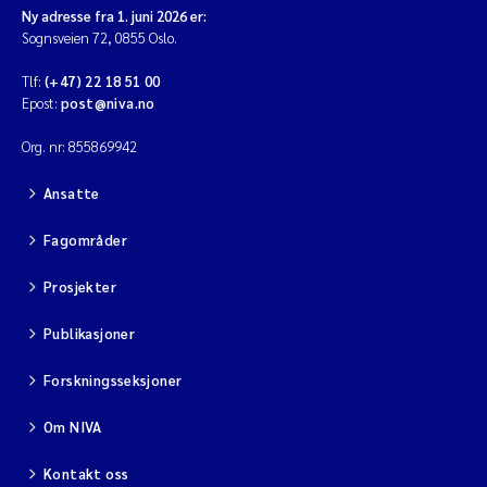
Forskningsinfrastruktur
Ny adresse fra 1. juni 2026 er:
Sognsveien 72, 0855 Oslo.
Hydrologi
Tlf:
(+47) 22 18 51 00
Epost:
post@niva.no
Innsjøer
Org. nr: 855869942
Alger
Ansatte
Økosystemtjenester
Fagområder
Bløtbunn
Prosjekter
Hardbunn
Publikasjoner
Forskningsseksjoner
Vannanalyse
Om NIVA
Synteser
Kontakt oss