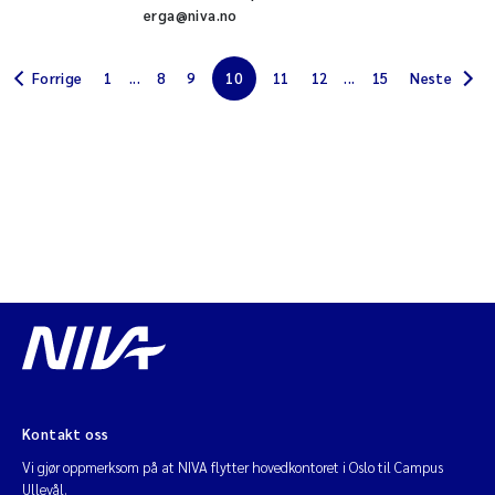
erga@niva.no
Vannplanter
Forrige
1
...
8
9
10
11
12
...
15
Neste
Fornybar energi
Bærekraftig kyst
Globale løsninger
Miljø- og klimaendringer
Samlet miljøpåvirkning
Urbant miljø
Kontakt oss
Naturmangfold
Vi gjør oppmerksom på at NIVA flytter hovedkontoret i Oslo til Campus
Ullevål.