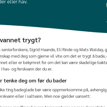
der eller hav.
vannet trygt?
 seniorforskere, Sigrid Haande, Eli Rinde og Mats Walday, g
nnskap med deg som gjerne vil vite om det er trygt å bade,
vannet eller er bekymret for om det kan være skadelige bakt
 i hav- og ferskvann der du er.
r tenke deg om før du bader
 ulike ting badeglade bør være oppmerksomme på, avhengig
ferskvann eller i saltvann. Men noe gjelder uansett: