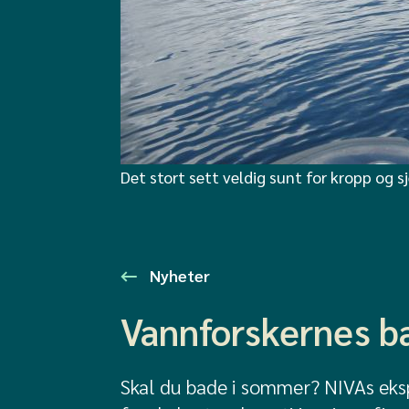
Det stort sett veldig sunt for kropp og 
Nyheter
Vannforskernes b
Skal du bade i sommer? NIVAs eksp