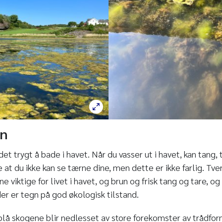
nn
et trygt å bade i havet. Når du vasser ut i havet, kan tang, 
 at du ikke kan se tærne dine, men dette er ikke farlig. Tver
e viktige for livet i havet, og brun og frisk tang og tare, o
er er tegn på god økologisk tilstand.
blå skogene blir nedlesset av store forekomster av trådfo