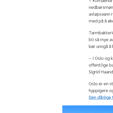
− Klimaendr
nedbørsmønst
avløpsvann re
med på å øke
Tarmbakterie
bli så mye a
bør unngå å 
− I Oslo og 
offentlige b
Sigrid Haand
Oslo er en s
hyppigere og
Den dårlige 