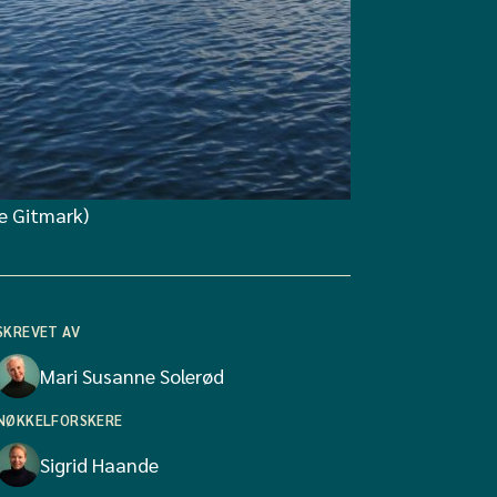
ne Gitmark)
SKREVET AV
Mari Susanne Solerød
NØKKELFORSKERE
Sigrid Haande