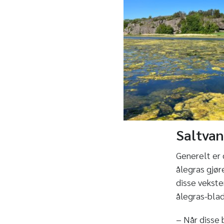
Saltva
Generelt er d
ålegras gjøre
disse veksten
ålegras-blad
− Når disse 