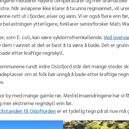
ingene medfører høyere temperaturer og mer dramatiske
re. Når avløpene ikke klarer å ta unna regnvannet, vil ure
nne rett ut i fjorder, elver og vann. Vi er også flere enn fø
 belastningen ytterligere, forklarer seniorforsker Mats Wa
r, som E. coli, kan være sykdomsfremkallende.
Ved overva
v dem i vannet at det er best å la være å bade. Det er grunn
bade etter kraftige regnskyll.
kommunene rundt indre Oslofjord står det mange steder ski
adeplasser om at folk bør unngå å bade etter kraftige regns
e.
tor by med mange gamle rør. Med klimaendringene har vi f
 mer ekstreme regnskyll enn før.
tilstanden til Oslofjorden
er et tydelig tegn på at noe må g