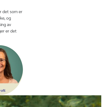
or det som er
ke, og
ning av
er er det