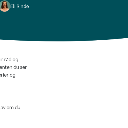
Eli Rinde
ir råd og
 enten du ser
erier og
 av om du