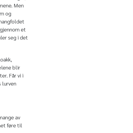
temene. Men
som og
 mangfoldet
igjennom et
ler seg i det
loakk,
lene blir
r. Får vi i
s lurven
 mange av
et føre til