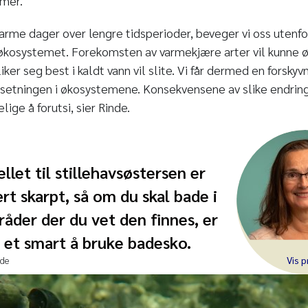
emer.
 varme dager over lengre tidsperioder, beveger vi oss utenf
økosystemet. Forekomsten av varmekjære arter vil kunne ø
ker seg best i kaldt vann vil slite. Vi får dermed en forskyv
etningen i økosystemene. Konsekvensene av slike endring
lige å forutsi, sier Rinde.
ellet til stillehavsøstersen er
rt skarpt, så om du skal bade i
åder der du vet den finnes, er
 et smart å bruke badesko.
nde