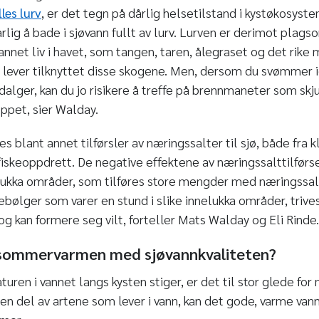
les lurv
, er det tegn på dårlig helsetilstand i kystøkosys
arlig å bade i sjøvann fullt av lurv. Lurven er derimot plag
 annet liv i havet, som tangen, taren, ålegraset og det rike
 lever tilknyttet disse skogene. Men, dersom du svømmer 
dalger, kan du jo risikere å treffe på brennmaneter som skju
ppet, sier Walday.
s blant annet tilførsler av næringssalter til sjø, både fra k
fiskeoppdrett. De negative effektene av næringssalttilførse
elukka områder, som tilføres store mengder med næringssalte
ebølger som varer en stund i slike innelukka områder, trive
og kan formere seg vilt, forteller Mats Walday og Eli Rinde.
 sommervarmen med sjøvannkvaliteten?
uren i vannet langs kysten stiger, er det til stor glede for
 en del av artene som lever i vann, kan det gode, varme vann