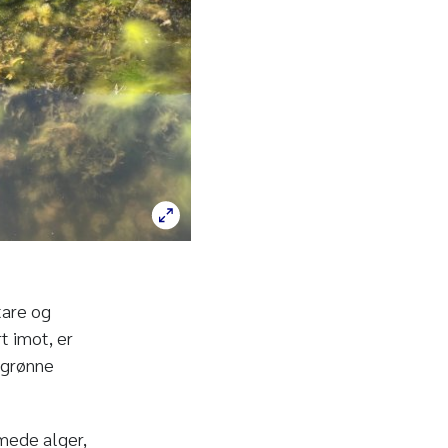
tare og
t imot, er
g grønne
rmede alger,