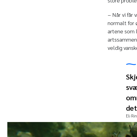
store probl
− Når vi får
normalt for 
artene som li
artssammens
veldig vanske
Skj
svæ
omr
det
Eli Ri