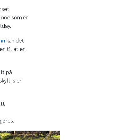
nset
r, noe som er
lday.
nn
kan det
en til at en
lt på
kyll, sier
ått
jøres.