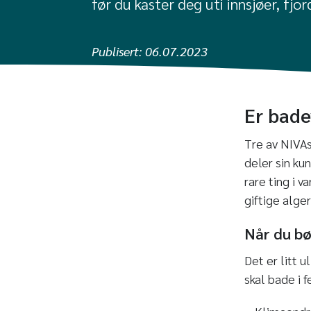
før du kaster deg uti innsjøer, fjor
Publisert:
06.07.2023
Er bade
Tre av NIVAs
deler sin ku
rare ting i 
giftige alger
Når du bø
Det er litt
skal bade i 