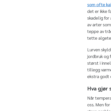
som ofte kal
det er ikke f
skadelig for
av arter som
teppe av trå
tette algete
Lurven skylde
jordbruk og 
størst i inn
tillegg varm
ekstra godt 
Hva gjør
Når temperat
oss. Men for