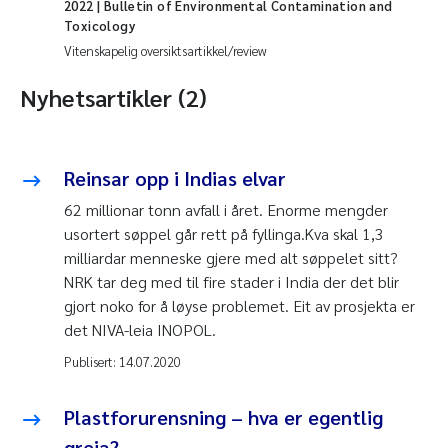
2022
| Bulletin of Environmental Contamination and
Toxicology
Vitenskapelig oversiktsartikkel/review
Nyhetsartikler (2)
Reinsar opp i Indias elvar
62 millionar tonn avfall i året. Enorme mengder
usortert søppel går rett på fyllinga.Kva skal 1,3
milliardar menneske gjere med alt søppelet sitt?
NRK tar deg med til fire stader i India der det blir
gjort noko for å løyse problemet. Eit av prosjekta er
det NIVA-leia INOPOL.
Publisert:
14.07.2020
Plastforurensning – hva er egentlig
greia?