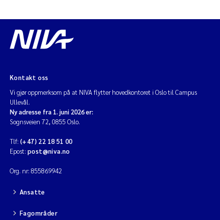
Kontakt oss
Vi gjør oppmerksom på at NIVA flytter hovedkontoret i Oslo til Campus
Ullevål.
Ny adresse fra 1. juni 2026 er:
Sognsveien 72, 0855 Oslo.
Tlf:
(+47) 22 18 51 00
Epost:
post@niva.no
Org. nr: 855869942
Ansatte
Fagområder