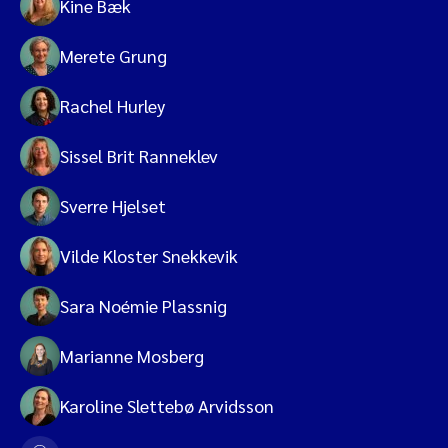
Kine Bæk
Merete Grung
Rachel Hurley
Sissel Brit Ranneklev
Sverre Hjelset
Vilde Kloster Snekkevik
Sara Noémie Plassnig
Marianne Mosberg
Karoline Slettebø Arvidsson