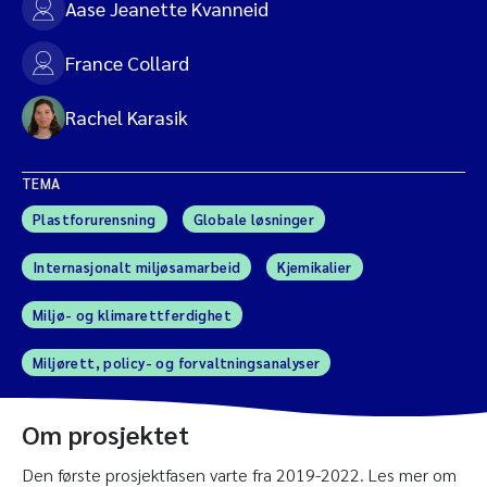
Aase Jeanette Kvanneid
France Collard
Rachel Karasik
TEMA
Plastforurensning
Globale løsninger
Internasjonalt miljøsamarbeid
Kjemikalier
Miljø- og klimarettferdighet
Miljørett, policy- og forvaltningsanalyser
Om prosjektet
Den første prosjektfasen varte fra 2019-2022. Les mer om