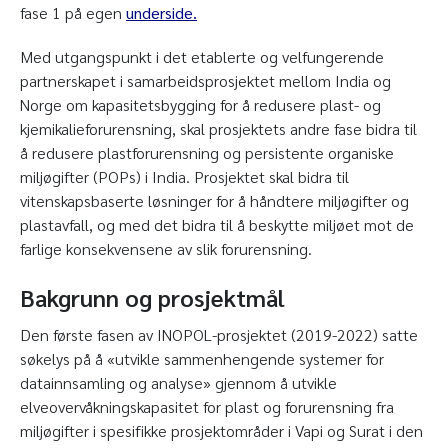
fase 1 på egen
underside.
Med utgangspunkt i det etablerte og velfungerende
partnerskapet i samarbeidsprosjektet mellom India og
Norge om kapasitetsbygging for å redusere plast- og
kjemikalieforurensning, skal prosjektets andre fase bidra til
å redusere plastforurensning og persistente organiske
miljøgifter (POPs) i India. Prosjektet skal bidra til
vitenskapsbaserte løsninger for å håndtere miljøgifter og
plastavfall, og med det bidra til å beskytte miljøet mot de
farlige konsekvensene av slik forurensning.
Bakgrunn og prosjektmål
Den første fasen av INOPOL-prosjektet (2019-2022) satte
søkelys på å «utvikle sammenhengende systemer for
datainnsamling og analyse» gjennom å utvikle
elveovervåkningskapasitet for plast og forurensning fra
miljøgifter i spesifikke prosjektområder i Vapi og Surat i den