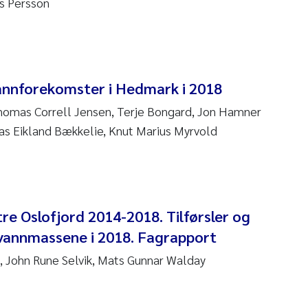
as Persson
 Stock
a Szulecka
 Jeanette Kvanneid
annforekomster i Hedmark i 2018
n Johannesen
homas Correll Jensen, Terje Bongard, Jon Hamner
as Eikland Bækkelie, Knut Marius Myrvold
en Wilhelm Knudsen
 Ragnar Berg
re Oslofjord 2014-2018. Tilførsler og
re Langaas
 vannmassene i 2018. Fagrapport
nd Kaste
, John Rune Selvik, Mats Gunnar Walday
stian Vogelsang