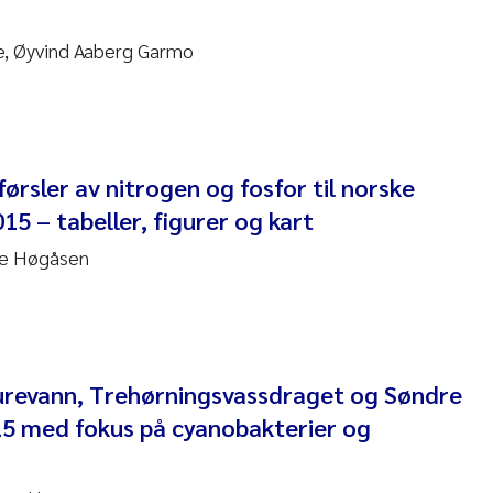
 Carlos Farias Pardo
, Øyvind Aaberg Garmo
ra Consolaro
de Sundnes
førsler av nitrogen og fosfor til norske
ew Luke King
15 – tabeller, figurer og kart
Allan
re Høgåsen
 van Bavel
ianne Mosberg
 Aurevann, Trehørningsvassdraget og Søndre
inka Fürst
5 med fokus på cyanobakterier og
line Enge