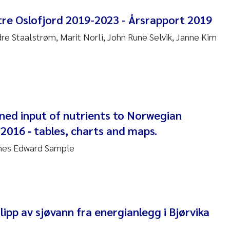
en Lund
tre Oslofjord 2019-2023 - Årsrapport 2019
tasia Georgantzopoulou
e Staalstrøm, Marit Norli, John Rune Selvik, Janne Kim
r Brænden
ete Schøyen
lla With Fagerli
ned input of nutrients to Norwegian
 2016 ‐ tables, charts and maps.
a Haugland Moen
ames Edward Sample
yan Esam Ghareeb
m Chand
lipp av sjøvann fra energianlegg i Bjørvika
jørn Larssen