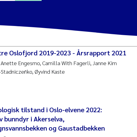
a Alling
Lin
tre Oslofjord 2019-2023 - Årsrapport 2021
tina Øie Kvile
 Anette Engesmo, Camilla With Fagerli, Janne Kim
-Stadniczeñko, Øyvind Kaste
i Balkoni
anne Stave Sekkenes
les Patrick Lavin
logisk tilstand i Oslo-elvene 2022:
Nullstill
 bunndyr i Akerselva,
n Aasland
gnsvannsbekken og Gaustadbekken