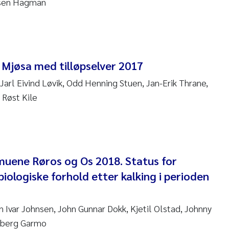
ssen Hagman
 Nicolai Adam
i Moren
i Mjøsa med tilløpselver 2017
ne Frigstad
arl Eivind Løvik, Odd Henning Stuen, Jan-Erik Thrane,
 Røst Kile
a Brighytte Ocampo
on
Bente Skancke
muene Røros og Os 2018. Status for
ve McGovern
biologiske forhold etter kalking i perioden
ng Aarhus Bratsberg
ein Ivar Johnsen, John Gunnar Dokk, Kjetil Olstad, Johnny
en de Wit
Aaberg Garmo