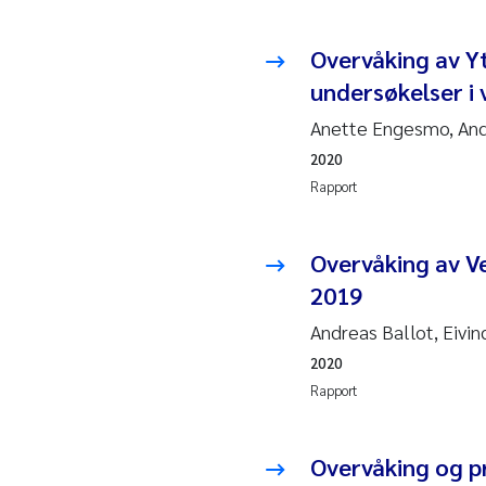
2010
Rolf
Overvåking av Yt
2009
Mar
undersøkelser i
Anette Engesmo, Andr
2008
Sand
2020
2007
Ane
Rapport
2006
Maxi
Overvåking av V
2019
2005
Emm
Andreas Ballot, Eivi
Kath
2020
Rapport
Line
Pawe
Overvåking og p