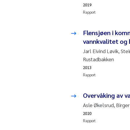
2019
Pier
Rapport
Rich
Bell
Flensjøen i kom
vannkvalitet og 
Asle
Jarl Eivind Løvik, Ste
Bjør
Rustadbakken
2013
Ashe
Rapport
Vlad
Overvåking av v
Odd 
Asle Økelsrud, Birger
2020
Ana 
Rapport