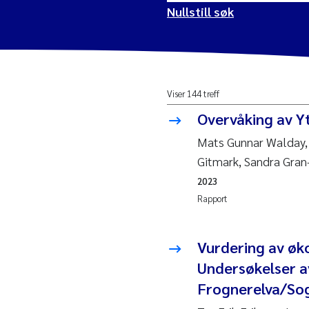
Nullstill søk
2026
Vanj
Viser 144 treff
2025
Yan 
Overvåking av Y
2024
Kris
Mats Gunnar Walday,
Gitmark, Sandra Gran
2023
Aret
2023
Rapport
2022
Mari
2021
Char
Vurdering av øko
Nullstill
Undersøkelser av
2020
Eiri
Frognerelva/So