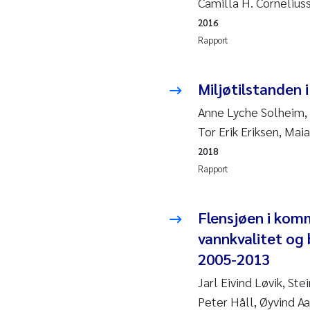
Camilla H. Corneliu
2016
Hans
Rapport
Mar
Miljøtilstanden 
Hele
Anne Lyche Solheim, J
Tor Erik Eriksen, Maia
Paul
Ram
2018
Rapport
Liv 
Flensjøen i kom
Mae
vannkvalitet og 
Erli
2005-2013
Jarl Eivind Løvik, St
Hele
Peter Håll, Øyvind 