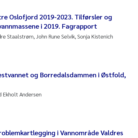
 David Vogt
re Oslofjord 2019-2023. Tilførsler og
ta Moyano
 vannmassene i 2019. Fagrapport
e Staalstrøm, John Rune Selvik, Sonja Kistenich
ra Stadniczenko Gran
tte Engesmo
milian Nawrath
estvannet og Borredalsdammen i Østfold,
y Falk Nøklebye
nd Ekholt Andersen
rine Ivsett Johnsen
 Johanne Barkved
l Krzeminski
roblemkartlegging i Vannområde Valdres