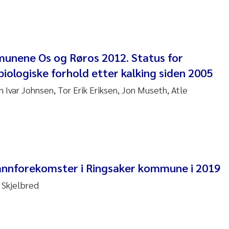
re Franqois Jaccard
ard Garth James
erby
munene Os og Røros 2012. Status for
biologiske forhold etter kalking siden 2005
 Økelsrud
in Ivar Johnsen, Tor Erik Eriksen, Jon Museth, Atle
nar Andre Beylich
nafi Seifu Gragne
yslava Hostyeva
annforekomster i Ringsaker kommune i 2019
Arne Segtnan Skogan
 Skjelbred
Margarida Pinto Costa