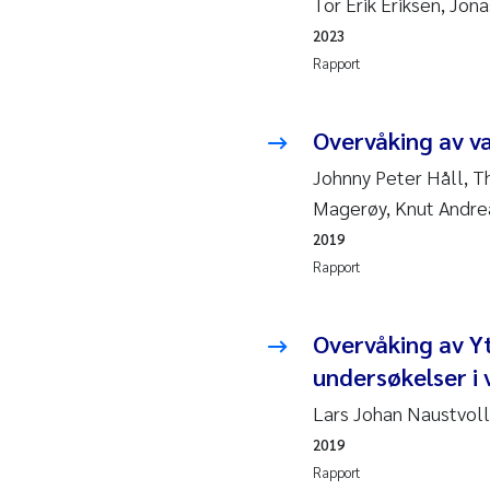
Tor Erik Eriksen, Jon
2019
Andy
2023
2018
Juli
Rapport
2017
Aase
Overvåking av v
2016
Elle
Johnny Peter Håll, T
Magerøy, Knut Andre
2015
Ste
2019
Rapport
2014
Paul
Overvåking av Yt
2013
Sind
undersøkelser i
2012
Øyvi
Lars Johan Naustvoll
2019
2011
Chri
Rapport