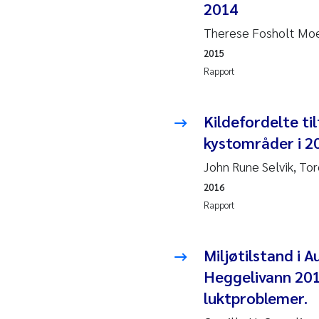
2014
Juan
Therese Fosholt Moe
2015
Chia
Rapport
Fro
Kildefordelte til
Andr
kystområder i 20
Ian 
John Rune Selvik, To
2016
Bert
Rapport
Mar
Miljøtilstand i
Kath
Heggelivann 201
luktproblemer.
Caro