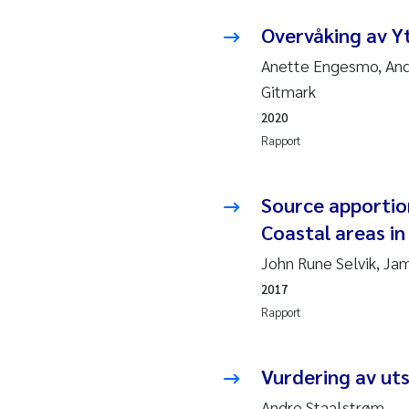
Esp
Overvåking av Y
Anas
Anette Engesmo, Andr
Gitmark
Roa
2020
Rapport
Mer
Cami
Source apportio
Coastal areas in
Len
John Rune Selvik, J
Med
2017
Rapport
Pre
Vurdering av uts
Thor
Andre Staalstrøm