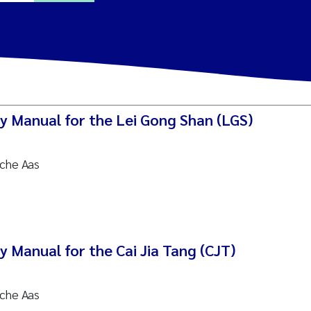
a Alling
Lin
y Manual for the Lei Gong Shan (LGS)
tina Øie Kvile
nche Aas
i Balkoni
anne Stave Sekkenes
les Patrick Lavin
 Manual for the Cai Jia Tang (CJT)
Nullstill
n Aasland
nche Aas