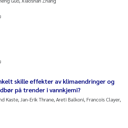
gheng Guo, Xiaoshan Zhang
 David Vogt
g
ta Moyano
ra Stadniczenko Gran
tte Engesmo
g
milian Nawrath
y Falk Nøklebye
nkelt skille effekter av klimaendringer og
dbør på trender i vannkjemi?
rine Ivsett Johnsen
nd Kaste, Jan-Erik Thrane, Areti Balkoni, Francois Clayer,
 Johanne Barkved
l Krzeminski