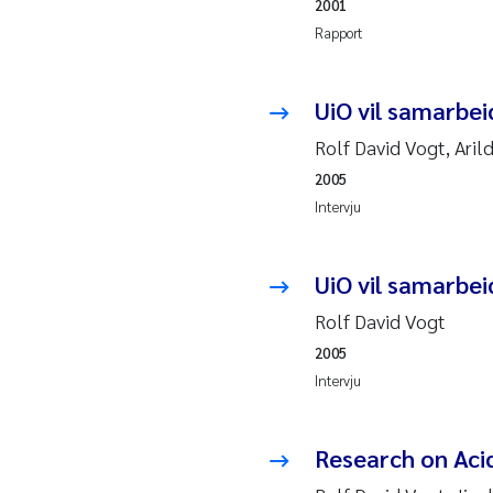
2019
Andy
2001
Rapport
2018
Juli
UiO vil samarbei
2017
Aase
Rolf David Vogt, Ari
2016
Elle
2005
Intervju
2015
Ste
UiO vil samarbei
2014
Paul
Rolf David Vogt
2013
Sind
2005
Intervju
2012
Øyvi
Research on Aci
2011
Chri