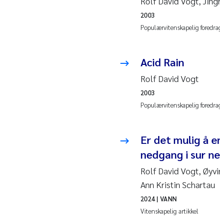
Rolf David Vogt, Jin
2010
Rolf
2003
Populærvitenskapelig foredra
2009
Mar
2008
Sand
Acid Rain
Rolf David Vogt
2007
Ane
2003
Populærvitenskapelig foredra
2006
Maxi
2005
Emm
Er det mulig å e
nedgang i sur ne
Kath
Rolf David Vogt, Øyvi
Line
Ann Kristin Schartau
2024
| VANN
Pawe
Vitenskapelig artikkel