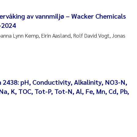
 Carlos Farias Pardo
vervåking av vannmiljø – Wacker Chemicals
ra Consolaro
-2024
oanna Lynn Kemp, Eirin Aasland, Rolf David Vogt, Jonas
de Sundnes
ew Luke King
Allan
2438: pH, Conductivity, Alkalinity, NO3-N,
 van Bavel
Na, K, TOC, Tot-P, Tot-N, Al, Fe, Mn, Cd, Pb,
ianne Mosberg
inka Fürst
line Enge