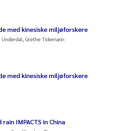
 Stock
a Szulecka
de med kinesiske miljøforskere
 Jeanette Kvanneid
ld Underdal, Grethe Tidemann
n Johannesen
en Wilhelm Knudsen
de med kinesiske miljøforskere
 Ragnar Berg
re Langaas
nd Kaste
d rain IMPACTS in China
stian Vogelsang