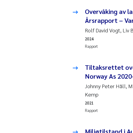
Overvåking av l
Hans
Årsrapport – Va
Mar
Rolf David Vogt, Liv
2024
Hele
Rapport
Paul
Ram
Tiltaksrettet o
Norway As 2020
Liv 
Johnny Peter Håll, M
Mae
Kemp
2021
Erli
Rapport
Hele
Miljøtilstand i