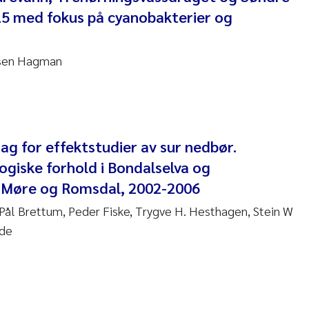
5 med fokus på cyanobakterier og
re Franqois Jaccard
ard Garth James
ssen Hagman
erby
 Økelsrud
nar Andre Beylich
g for effektstudier av sur nedbør.
ogiske forhold i Bondalselva og
nafi Seifu Gragne
 Møre og Romsdal, 2002-2006
yslava Hostyeva
, Pål Brettum, Peder Fiske, Trygve H. Hesthagen, Stein W
lde
Arne Segtnan Skogan
Margarida Pinto Costa