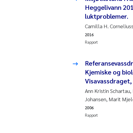
Heggelivann 201
Pier
luktproblemer.
Rich
Camilla H. Corneliu
Bell
2016
Rapport
Asle
Bjør
Referansevassdra
Kjemiske og biol
Ashe
Visavassdraget,
Vlad
Ann Kristin Schartau
Johansen, Marit Mje
Odd 
2006
Rapport
Ana 