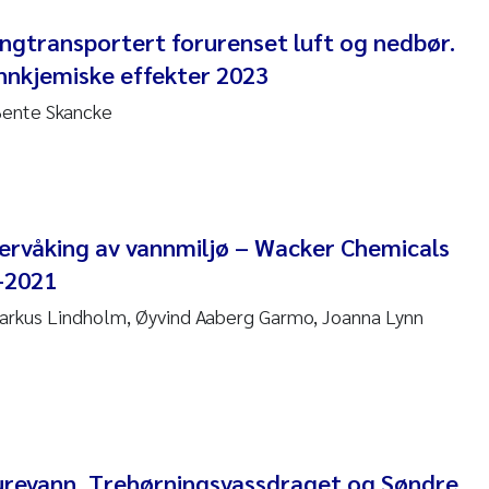
angtransportert forurenset luft og nedbør.
 Nicolai Adam
nnkjemiske effekter 2023
i Moren
 Bente Skancke
ne Frigstad
a Brighytte Ocampo
on
vervåking av vannmiljø – Wacker Chemicals
-2021
Bente Skancke
arkus Lindholm, Øyvind Aaberg Garmo, Joanna Lynn
ve McGovern
ng Aarhus Bratsberg
en de Wit
 Aurevann, Trehørningsvassdraget og Søndre