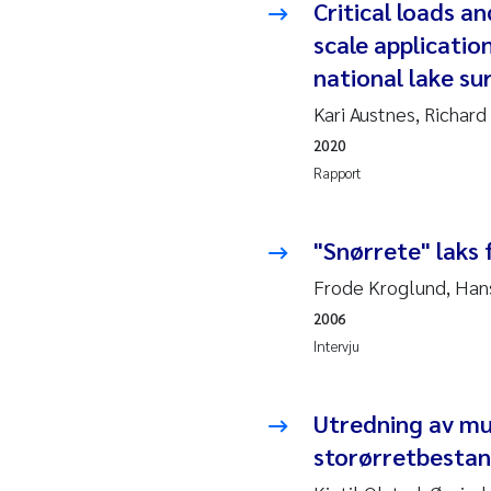
Esp
Critical loads a
scale applicatio
Anas
national lake su
Kari Austnes, Richar
Roa
2020
Mer
Rapport
Cami
"Snørrete" laks f
Len
Frode Kroglund, Hans
2006
Med
Intervju
Pre
Utredning av mul
Thor
storørretbestan