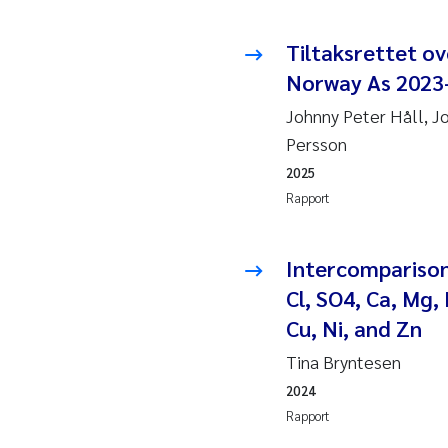
Juan
Tiltaksrettet o
Chia
Norway As 2023
Johnny Peter Håll, J
Fro
Persson
2025
Andr
Rapport
Ian 
Intercomparison 
Bert
Cl, SO4, Ca, Mg, 
Cu, Ni, and Zn
Mar
Tina Bryntesen
Kath
2024
Rapport
Caro