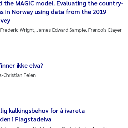
en Lund
nd the MAGIC model. Evaluating the country-
ns in Norway using data from the 2019
tasia Georgantzopoulou
rvey
d Frederic Wright, James Edward Sample, Francois Clayer
r Brænden
ete Schøyen
lla With Fagerli
inner ikke elva?
a Haugland Moen
-Christian Teien
yan Esam Ghareeb
m Chand
ig kalkingsbehov for å ivareta
jørn Larssen
den i Flagstadelva