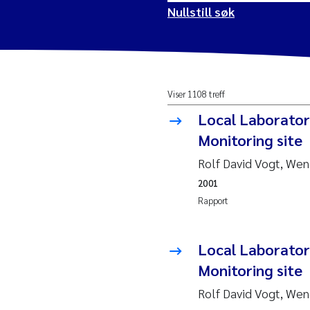
Nullstill søk
2026
Vanj
Viser 1108 treff
2025
Yan 
Local Laborator
2024
Kris
Monitoring site
Rolf David Vogt, We
2023
Aret
2001
Rapport
2022
Mari
2021
Char
Local Laboratory
Nullstill
Monitoring site
2020
Eiri
Rolf David Vogt, We