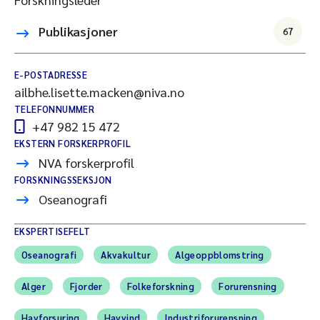
Publikasjoner
67
E-POSTADRESSE
ailbhe.lisette.macken@niva.no
TELEFONNUMMER
+47 982 15 472
EKSTERN FORSKERPROFIL
NVA forskerprofil
FORSKNINGSSEKSJON
Oseanografi
EKSPERTISEFELT
Oseanografi
Akvakultur
Algeoppblomstring
Alger
Fjorder
Folkeforskning
Forurensning
Havforsuring
Havvind
Industriforurensning