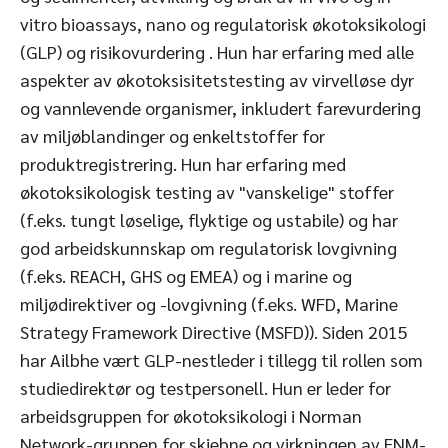
vitro bioassays, nano og regulatorisk økotoksikologi
(GLP) og risikovurdering . Hun har erfaring med alle
aspekter av økotoksisitetstesting av virvelløse dyr
og vannlevende organismer, inkludert farevurdering
av miljøblandinger og enkeltstoffer for
produktregistrering. Hun har erfaring med
økotoksikologisk testing av "vanskelige" stoffer
(f.eks. tungt løselige, flyktige og ustabile) og har
god arbeidskunnskap om regulatorisk lovgivning
(f.eks. REACH, GHS og EMEA) og i marine og
miljødirektiver og -lovgivning (f.eks. WFD, Marine
Strategy Framework Directive (MSFD)). Siden 2015
har Ailbhe vært GLP-nestleder i tillegg til rollen som
studiedirektør og testpersonell. Hun er leder for
arbeidsgruppen for økotoksikologi i Norman
Network-gruppen for skjebne og virkningen av ENM-