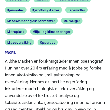
Kjemikalier
Kystøkosystemer
Legemidler
Mesokosmer og eksperimenter
Mikroalger
Mikroplast
Miljø- og klimaendringer
Miljøovervåking
Oppdrett
PROFIL
Ailbhe Macken er forskningsleder innen oseanografi.
Hun har over 20 års erfaring med å jobbe og forske
innen økotoksikologi, miljøvitenskap og
overvåkning. Hennes ekspertise og erfaring
inkluderer marin biologisk effektovervåking og
anvendelse av effektrettet analyse og
toksisitetsidentifikasjonsevaluering i marine farvann
og sedimenter, utvikling og bruk av in vivo og in