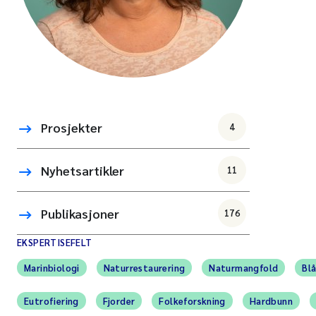
Prosjekter
4
Nyhetsartikler
11
Publikasjoner
176
EKSPERTISEFELT
Marinbiologi
Naturrestaurering
Naturmangfold
Bl
Eutrofiering
Fjorder
Folkeforskning
Hardbunn