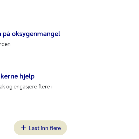
gn på oksygenmangel
orden
skerne hjelp
ak og engasjere flere i
Last inn flere