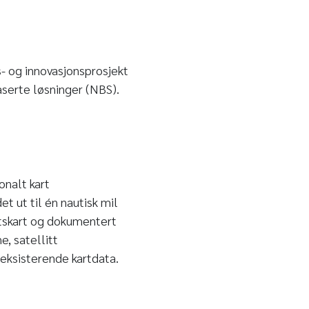
s- og innovasjonsprosjekt
aserte løsninger (NBS).
onalt kart
t ut til én nautisk mil
etskart og dokumentert
e, satellitt
 eksisterende kartdata.