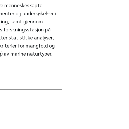
ndre menneskeskapte
menter og undersøkelser i
king, samt gjennom
s forskningsstasjon på
r statistiske analyser,
kriterier for mangfold og
g) av marine naturtyper.