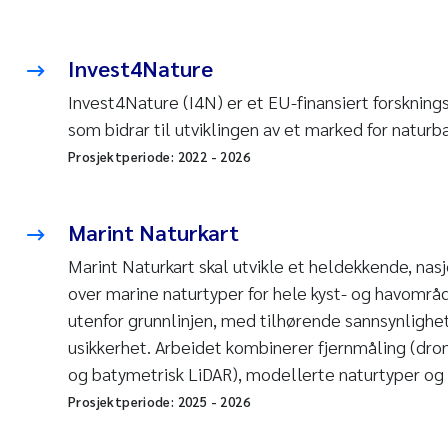
Invest4Nature
Invest4Nature (I4N) er et EU-finansiert forskning
som bidrar til utviklingen av et marked for naturb
Prosjektperiode:
2022
-
2026
Marint Naturkart
Marint Naturkart skal utvikle et heldekkende, nasj
over marine naturtyper for hele kyst- og havområde
utenfor grunnlinjen, med tilhørende sannsynligh
usikkerhet. Arbeidet kombinerer fjernmåling (dron
og batymetrisk LiDAR), modellerte naturtyper og
Prosjektperiode:
2025
-
2026