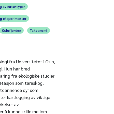
g av naturtyper
g eksperimenter
Oslofjorden
Taksonomi
ogi fra Universitetet i Oslo,
gi. Hun har bred
ring fra økologiske studier
etasjon som tareskog,
atdannende dyr som
ter kartlegging av viktige
økelser av
er å kunne skille mellom