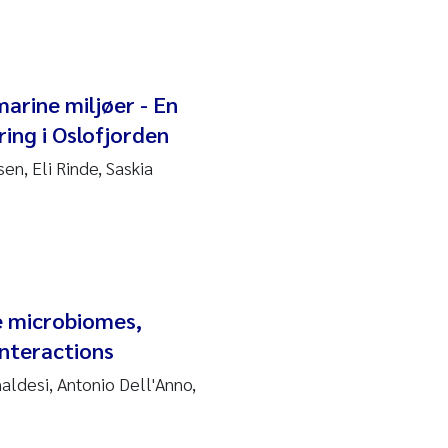
marine miljøer - En
ing i Oslofjorden
en, Eli Rinde, Saskia
e microbiomes,
interactions
naldesi, Antonio Dell'Anno,