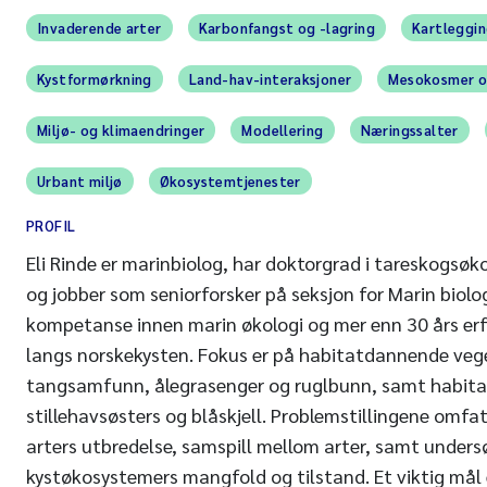
Invaderende arter
Karbonfangst og -lagring
Kartleggin
Kystformørkning
Land-hav-interaksjoner
Mesokosmer o
Miljø- og klimaendringer
Modellering
Næringssalter
Urbant miljø
Økosystemtjenester
PROFIL
Eli Rinde er marinbiolog, har doktorgrad i tareskogsøkol
og jobber som seniorforsker på seksjon for Marin biolo
kompetanse innen marin økologi og mer enn 30 års erfa
langs norskekysten. Fokus er på habitatdannende veg
tangsamfunn, ålegrasenger og ruglbunn, samt habit
stillehavsøsters og blåskjell. Problemstillingene omfat
arters utbredelse, samspill mellom arter, samt unders
kystøkosystemers mangfold og tilstand. Et viktig mål 