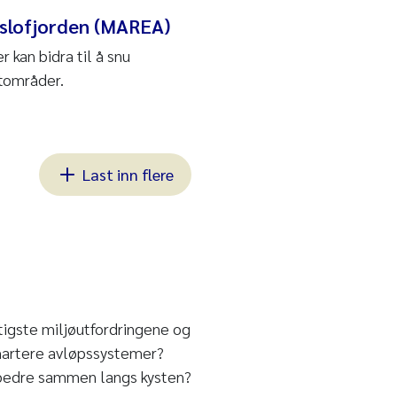
Oslofjorden (MAREA)
 kan bidra til å snu
stområder.
Last inn flere
tigste miljøutfordringene og
smartere avløpssystemer?
le bedre sammen langs kysten?