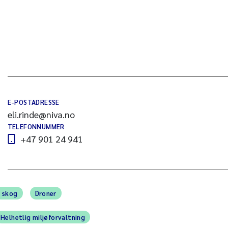
E-POSTADRESSE
eli.rinde@niva.no
TELEFONNUMMER
+47 901 24 941
å skog
Droner
Helhetlig miljøforvaltning