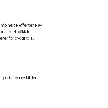
ombinerte effektene av
onal metodikk for
serer for bygging av
og drikkevannskilder i