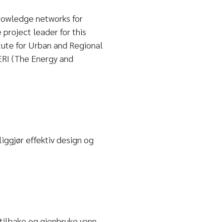
nowledge networks for
 project leader for this
tute for Urban and Regional
TERI (The Energy and
ggjør effektiv design og
 tilbake og gjenbruke vann