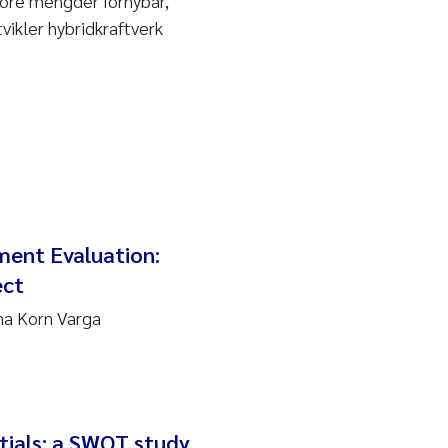
store mengder fornybar,
vikler hybridkraftverk
ment Evaluation:
ect
ana Korn Varga
tials: a SWOT study