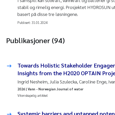
I samspill kan solkraft, vannkraft og batterier gi 
stabil og rimelig energi. Prosjektet HYDROSUN ut
basert på disse tre løsningene.
Publisert:
31.01.2024
Publikasjoner (94)
Towards Holistic Stakeholder Engage
Insights from the H2020 OPTAIN Proj
Ingrid Nesheim, Julia Szulecka, Caroline Enge, Iv
2026
| Vann - Norwegian Journal of water
Vitenskapelig artikkel
Systemic barriers and untapped poten