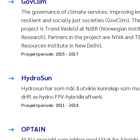
GovClim
The governance of climate services: Improving k
resilient and socially just societies (GovClim). The
project is Trond Vedeld at NIBR (Norwegian Insti
Research). Partners in the project are NIVA and 
Resources Institute in New Delhi).
Prosjektperiode:
2015
-
2017
HydroSun
Hydrosun har som mål å utvikle kunnskap som muli
drift av hydro-FPV-hybridkraftverk.
Prosjektperiode:
2021
-
2024
OPTAIN
Et EU-prosjekt som jobber med tiltak for å holde