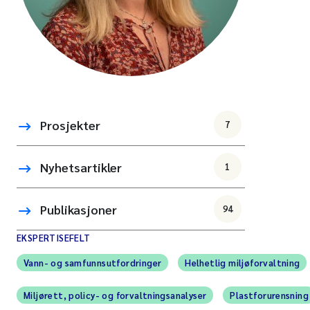
Prosjekter
7
Nyhetsartikler
1
Publikasjoner
94
EKSPERTISEFELT
Vann- og samfunnsutfordringer
Helhetlig miljøforvaltning
Miljørett, policy- og forvaltningsanalyser
Plastforurensning