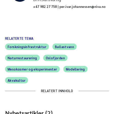
+47 982 27 758 | per.ivar.johannessen@niva.no
RELATERTE TEMA
Forskningsinfrastruktur
Ballastvann
Naturrestaurering
Oslofjorden
Mesokosmer og eksperimenter
Modellering
Akvakultur
RELATERT INNHOLD
Nyhetsartikler (2)