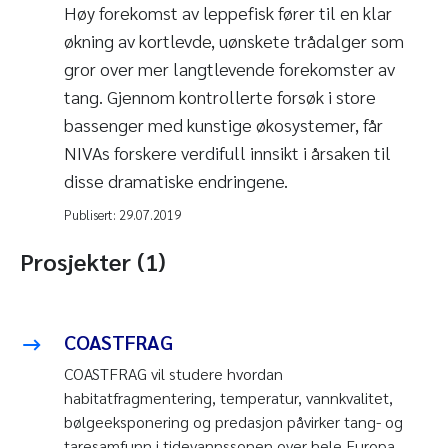
Høy forekomst av leppefisk fører til en klar
økning av kortlevde, uønskete trådalger som
gror over mer langtlevende forekomster av
tang. Gjennom kontrollerte forsøk i store
bassenger med kunstige økosystemer, får
NIVAs forskere verdifull innsikt i årsaken til
disse dramatiske endringene.
Publisert:
29.07.2019
Prosjekter (1)
COASTFRAG
COASTFRAG vil studere hvordan
habitatfragmentering, temperatur, vannkvalitet,
bølgeeksponering og predasjon påvirker tang- og
taresamfunn i tidevannssonen over hele Europa.