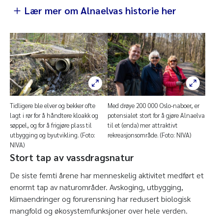
Lær mer om Alnaelvas historie her
Tidligere ble elver og bekker ofte
Med drøye 200 000 Oslo-naboer, er
lagt i rør for å håndtere kloakk og
potensialet stort for å gjøre Alnaelva
søppel, og for å frigjøre plass til
til et (enda) mer attraktivt
utbygging og byutvikling. (Foto:
rekreasjonsområde. (Foto: NIVA)
NIVA)
Stort tap av vassdragsnatur
De siste femti årene har menneskelig aktivitet medført et
enormt tap av naturområder. Avskoging, utbygging,
klimaendringer og forurensning har redusert biologisk
mangfold og økosystemfunksjoner over hele verden.