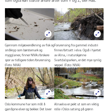
som også kan støtte andre arter som Y og Z, sier Håll.
Gjennom miljøovervåkning av fisk og
Forurensing fra gammel industri
småkryp som børstemark og
finnes fortsatt i elva. Også i hjertet
mygglarver, finner NIVAs forskere
av Alna, i naturskjønne
spor av tidligere tiders forurensing.
Svartdalsparken, er det mye synlig
(Foto: NIVA)
søppel. (Foto: NIVA)
Oslo kommune har som mål å
Alnaelva er pekt ut som en viktig
gjenåpne elver og bekker. Det lover
rolle i Oslos satsing på grønn