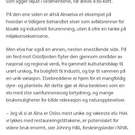
som ligger skjult i sedimentene, tar årevis å bli kvitt.
På den ene siden er altså Alnaelva et eksempel på
hvordan vi tidligere behandlet elver som avfallsrenner for
kloakk og industriell forurensning, uten å ofre en tanke på
miljøkonsekvensene.
Men elva har også en annen, nesten enestående side. På
sin ferd mot Oslofjorden flyter den gjennom områder av
nasjonal og regional verdi, fra gammelt kulturlandskap til
urørt urskog, fra boligfelt til industri, og byr til sammen på
en unik variasjon. Elvebreddene er hjem for et mangfoldig
dyre- og planteliv. Alt dette gjør at Alna beskrives som en
elv med stor samfunnsmessig betydning, og mange
bruksmuligheter for både rekreasjon og naturopplevelser.
– Jeg vil si at Alna er Oslos mest unike og vakreste elv. Hvis
vi lykkes med restaureringstiltakene, er potensialet for
videre bruk enormt, sier Johnny Håll, forskningsleder i NIVA.