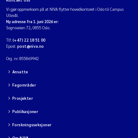
Vi gjør oppmerksom på at NIVA flytter hovedkontoret i Oslo til Campus
Ullevål.
Ny adresse fra 1. juni 2026 er:
Sognsveien 72, 0855 Oslo.
Tlf:
(+47) 22 18 51 00
Epost:
post@niva.no
Org. nr: 855869942
Ansatte
Fagområder
Prosjekter
Publikasjoner
Forskningsseksjoner
Om NIVA