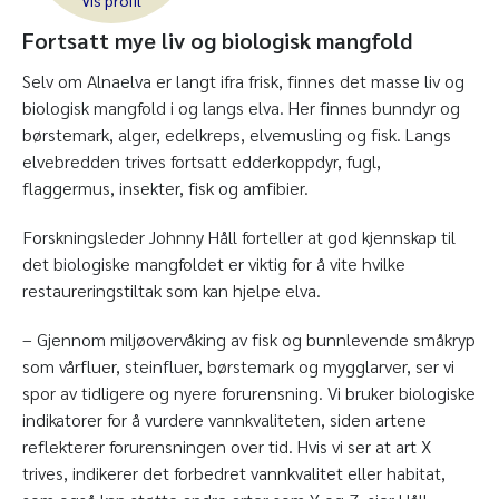
Fortsatt mye liv og biologisk mangfold
Selv om Alnaelva er langt ifra frisk, finnes det masse liv og
biologisk mangfold i og langs elva. Her finnes bunndyr og
børstemark, alger, edelkreps, elvemusling og fisk. Langs
elvebredden trives fortsatt edderkoppdyr, fugl,
flaggermus, insekter, fisk og amfibier.
Forskningsleder Johnny Håll forteller at god kjennskap til
det biologiske mangfoldet er viktig for å vite hvilke
restaureringstiltak som kan hjelpe elva.
– Gjennom miljøovervåking av fisk og bunnlevende småkryp
som vårfluer, steinfluer, børstemark og mygglarver, ser vi
spor av tidligere og nyere forurensning. Vi bruker biologiske
indikatorer for å vurdere vannkvaliteten, siden artene
reflekterer forurensningen over tid. Hvis vi ser at art X
trives, indikerer det forbedret vannkvalitet eller habitat,