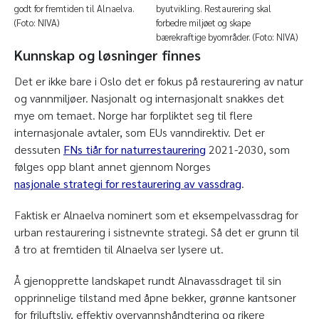
godt for fremtiden til Alnaelva.
byutvikling. Restaurering skal
(Foto: NIVA)
forbedre miljøet og skape
bærekraftige byområder. (Foto: NIVA)
Kunnskap og løsninger finnes
Det er ikke bare i Oslo det er fokus på restaurering av natur
og vannmiljøer. Nasjonalt og internasjonalt snakkes det
mye om temaet. Norge har forpliktet seg til flere
internasjonale avtaler, som EUs vanndirektiv. Det er
dessuten
FNs tiår for naturrestaurering
2021-2030, som
følges opp blant annet gjennom Norges
nasjonale strategi for restaurering av vassdrag
.
Faktisk er Alnaelva nominert som et eksempelvassdrag for
urban restaurering i sistnevnte strategi. Så det er grunn til
å tro at fremtiden til Alnaelva ser lysere ut.
Å gjenopprette landskapet rundt Alnavassdraget til sin
opprinnelige tilstand med åpne bekker, grønne kantsoner
for friluftsliv, effektiv overvannshåndtering og rikere