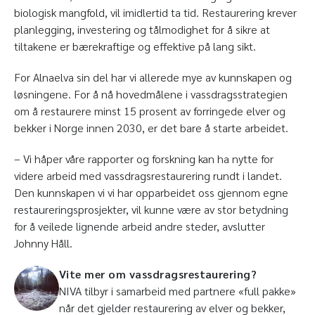
biologisk mangfold, vil imidlertid ta tid. Restaurering krever
planlegging, investering og tålmodighet for å sikre at
tiltakene er bærekraftige og effektive på lang sikt.
For Alnaelva sin del har vi allerede mye av kunnskapen og
løsningene. For å nå hovedmålene i vassdragsstrategien
om å restaurere minst 15 prosent av forringede elver og
bekker i Norge innen 2030, er det bare å starte arbeidet.
– Vi håper våre rapporter og forskning kan ha nytte for
videre arbeid med vassdragsrestaurering rundt i landet.
Den kunnskapen vi vi har opparbeidet oss gjennom egne
restaureringsprosjekter, vil kunne være av stor betydning
for å veilede lignende arbeid andre steder, avslutter
Johnny Håll.
Vite mer om vassdragsrestaurering?
NIVA tilbyr i samarbeid med partnere «full pakke»
når det gjelder restaurering av elver og bekker,