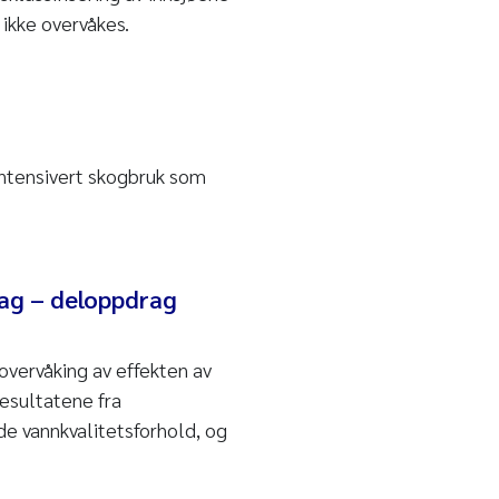
 ikke overvåkes.
intensivert skogbruk som
rag – deloppdrag
overvåking av effekten av
resultatene fra
de vannkvalitetsforhold, og