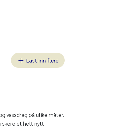
Last inn flere
og vassdrag på ulike måter.
orskere et helt nytt