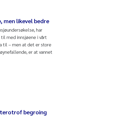
e, men likevel bedre
nsjøundersøkelse, har
 til med innsjøene i vårt
 til – men at det er store
 iøynefallende, er at vannet
eterotrof begroing