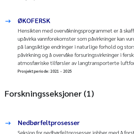
ØKOFERSK
Hensikten med overvåkningsprogrammet er å skaff
upåvirka vannforekomster som påvirkninger kan vu
på langsiktige endringer i naturlige forhold og st
påvirkning og å overvåke forsuringsvirkninger i fer
atmosfæriske tilførsler av langtransporterte luftfo
Prosjektperiode:
2021
-
2025
Forskningsseksjoner (1)
Nedbørfeltprosesser
Seksjon for nedbørfeltprosesser jobber med å fors