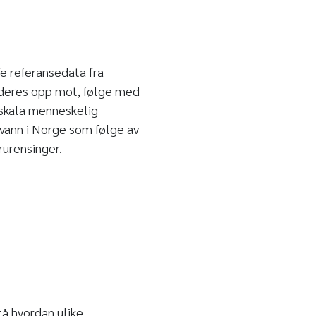
e referansedata fra
rderes opp mot, følge med
orskala menneskelig
skvann i Norge som følge av
rurensinger.
tå hvordan ulike