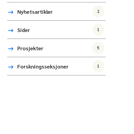
Nyhetsartikler
2
Sider
1
Prosjekter
5
Forskningsseksjoner
1