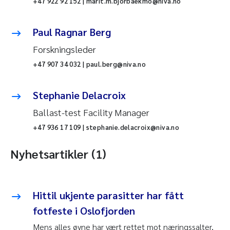
+47 922 92 152 | marit.m.bjorbaekmo@niva.no
Paul Ragnar Berg
Forskningsleder
+47 907 34 032 | paul.berg@niva.no
Stephanie Delacroix
Ballast-test Facility Manager
+47 936 17 109 | stephanie.delacroix@niva.no
Nyhetsartikler (1)
Hittil ukjente parasitter har fått
fotfeste i Oslofjorden
Mens alles øyne har vært rettet mot næringssalter,