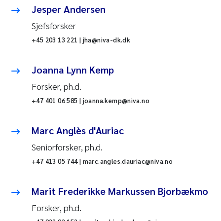
Jesper Andersen
Sjefsforsker
+45 203 13 221 | jha@niva-dk.dk
Joanna Lynn Kemp
Forsker, ph.d.
+47 401 06 585 | joanna.kemp@niva.no
Marc Anglès d'Auriac
Seniorforsker, ph.d.
+47 413 05 744 | marc.angles.dauriac@niva.no
Marit Frederikke Markussen Bjorbækmo
Forsker, ph.d.