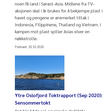
noen få land i Sørøst-Asia. Midlene fra TV-
aksjonen skal i år brukes for å bekjempe plast i
havet og pengene er øremerket tiltak i
Indonesia, Filippinene, Thailand og Vietnam. I
kampen mot plast spiller Asias elver en
nøkkelrolle.
Publisert:
20.10.2020
Ytre Oslofjord Toktrapport (Sep 2020):
Sensommertokt
Det ble både sol og sjøsyke da NIVAs