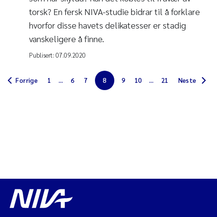
torsk? En fersk NIVA-studie bidrar til å forklare
hvorfor disse havets delikatesser er stadig
vanskeligere å finne.
Publisert:
07.09.2020
Forrige
1
...
6
7
8
9
10
...
21
Neste