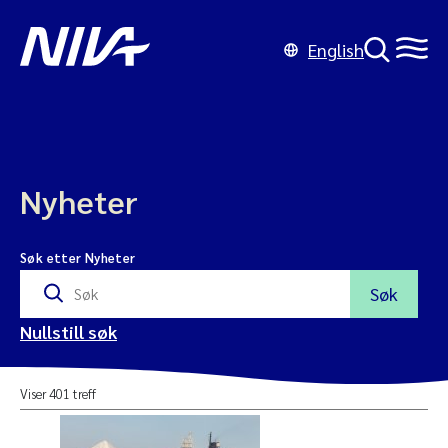
English
Nyheter
Søk etter Nyheter
Søk
Nullstill søk
Viser 401 treff