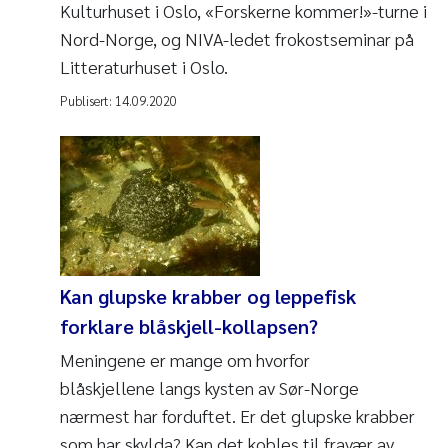
Kulturhuset i Oslo, «Forskerne kommer!»-turne i
Nord-Norge, og NIVA-ledet frokostseminar på
Litteraturhuset i Oslo.
Publisert:
14.09.2020
Kan glupske krabber og leppefisk
forklare blåskjell-kollapsen?
Meningene er mange om hvorfor
blåskjellene langs kysten av Sør-Norge
nærmest har forduftet. Er det glupske krabber
som har skylda? Kan det kobles til fravær av