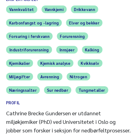
Vannkvalitet
Vannkjemi
Drikkevann
Karbonfangst og -lagring
Elver og bekker
Forsuring i ferskvann
Forurensning
Industriforurensning
Innsjøer
Kalking
Kjemikalier
Kjemisk analyse
Kvikksølv
Miljøgifter
Avrenning
Nitrogen
Næringssalter
Sur nedbør
Tungmetaller
PROFIL
Cathrine Brecke Gundersen er utdannet
miljøkjemiker (PhD) ved Universitetet i Oslo og
jobber som forsker i seksjon for nedbørfeltprosesser.