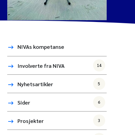
NIVAs kompetanse
Involverte fra NIVA
14
Nyhetsartikler
5
Sider
6
Prosjekter
3