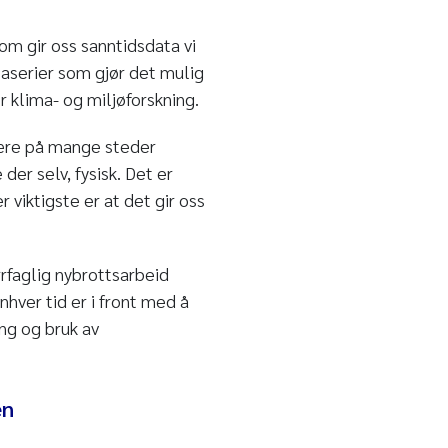
m gir oss sanntidsdata vi
taserier som gjør det mulig
or klima- og miljøforskning.
 være på mange steder
der selv, fysisk. Det er
 viktigste er at det gir oss
rrfaglig nybrottsarbeid
enhver tid er i front med å
ng og bruk av
en