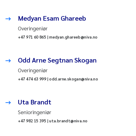
Medyan Esam Ghareeb
Overingeniør
+47 971 60 865 | medyan.ghareeb@niva.no
Odd Arne Segtnan Skogan
Overingeniør
+47 474 63 999 | odd.arne.skogan@niva.no
Uta Brandt
Senioringeniør
+47 982 15 395 | uta.brandt@niva.no