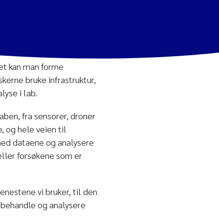
det kan man forme
skerne bruke infrastruktur,
lyse i lab.
laben, fra sensorer, droner
, og hele veien til
 med dataene og analysere
eller forsøkene som er
jenestene vi bruker, til den
 behandle og analysere