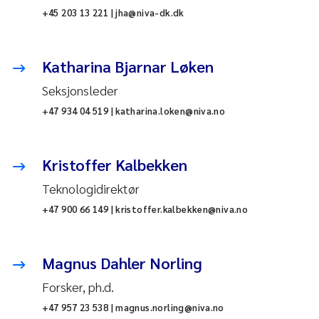
+45 203 13 221 | jha@niva-dk.dk
Katharina Bjarnar Løken
Seksjonsleder
+47 934 04 519 | katharina.loken@niva.no
Kristoffer Kalbekken
Teknologidirektør
+47 900 66 149 | kristoffer.kalbekken@niva.no
Magnus Dahler Norling
Forsker, ph.d.
+47 957 23 538 | magnus.norling@niva.no