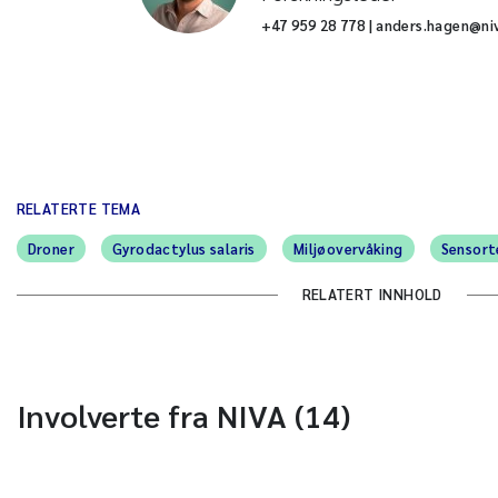
+47 959 28 778 | anders.hagen@ni
RELATERTE TEMA
Droner
Gyrodactylus salaris
Miljøovervåking
Sensort
RELATERT INNHOLD
Involverte fra NIVA (14)