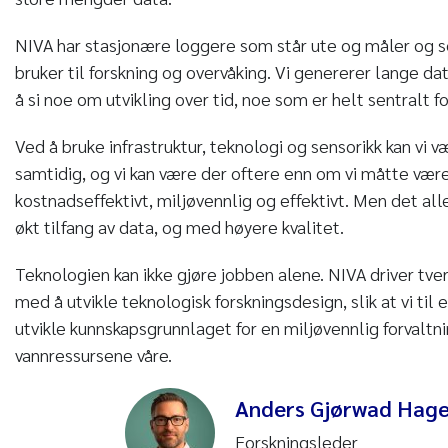
NIVA har stasjonære loggere som står ute og måler og so
bruker til forskning og overvåking. Vi genererer lange da
å si noe om utvikling over tid, noe som er helt sentralt f
Ved å bruke infrastruktur, teknologi og sensorikk kan vi
samtidig, og vi kan være der oftere enn om vi måtte være 
kostnadseffektivt, miljøvennlig og effektivt. Men det aller
økt tilfang av data, og med høyere kvalitet.
Teknologien kan ikke gjøre jobben alene. NIVA driver tve
med å utvikle teknologisk forskningsdesign, slik at vi til 
utvikle kunnskapsgrunnlaget for en miljøvennlig forvaltni
vannressursene våre.
Anders Gjørwad Hag
Forskningsleder