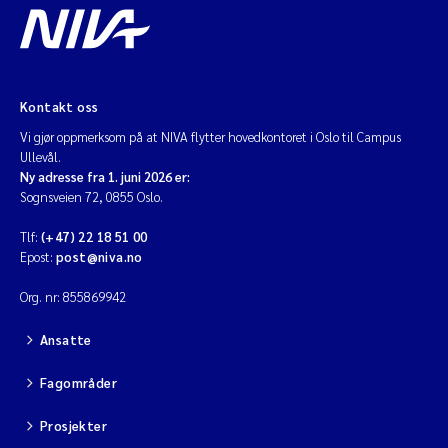
Kontakt oss
Vi gjør oppmerksom på at NIVA flytter hovedkontoret i Oslo til Campus
Ullevål.
Ny adresse fra 1. juni 2026 er:
Sognsveien 72, 0855 Oslo.
Tlf:
(+47) 22 18 51 00
Epost:
post@niva.no
Org. nr: 855869942
Ansatte
Fagområder
Prosjekter