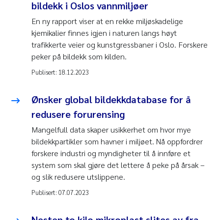
bildekk i Oslos vannmiljøer
En ny rapport viser at en rekke miljøskadelige
kjemikalier finnes igjen i naturen langs høyt
trafikkerte veier og kunstgressbaner i Oslo. Forskere
peker på bildekk som kilden.
Publisert:
18.12.2023
Ønsker global bildekkdatabase for å
redusere forurensing
Mangelfull data skaper usikkerhet om hvor mye
bildekkpartikler som havner i miljøet. Nå oppfordrer
forskere industri og myndigheter til å innføre et
system som skal gjøre det lettere å peke på årsak –
og slik redusere utslippene.
Publisert:
07.07.2023
Nesten to kilo mikroplast slites av fra