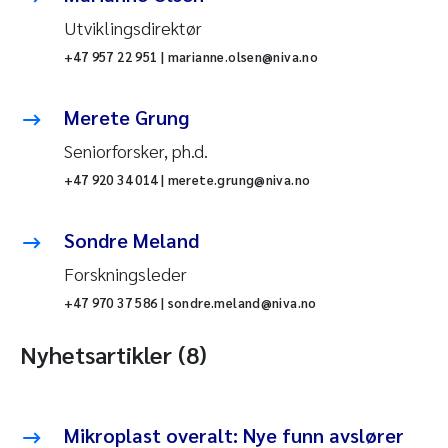
Utviklingsdirektør
+47 957 22 951 | marianne.olsen@niva.no
Merete Grung
Seniorforsker, ph.d.
+47 920 34 014 | merete.grung@niva.no
Sondre Meland
Forskningsleder
+47 970 37 586 | sondre.meland@niva.no
Nyhetsartikler (8)
Mikroplast overalt: Nye funn avslører