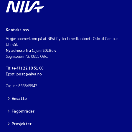
Kontakt oss
Vi gjør oppmerksom på at NIVA flytter hovedkontoret i Oslo til Campus
Ullevål.
Ny adresse fra 1. juni 2026 er:
Sognsveien 72, 0855 Oslo.
Tlf:
(+47) 22 18 51 00
Epost:
post@niva.no
Org. nr: 855869942
Ansatte
Fagområder
Prosjekter