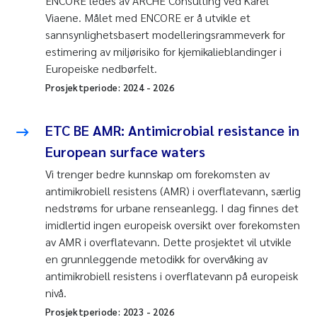
ENCORE ledes av ARCHE Consulting ved Karel
Viaene. Målet med ENCORE er å utvikle et
sannsynlighetsbasert modelleringsrammeverk for
estimering av miljørisiko for kjemikalieblandinger i
Europeiske nedbørfelt.
Prosjektperiode:
2024
-
2026
ETC BE AMR: Antimicrobial resistance in
European surface waters
Vi trenger bedre kunnskap om forekomsten av
antimikrobiell resistens (AMR) i overflatevann, særlig
nedstrøms for urbane renseanlegg. I dag finnes det
imidlertid ingen europeisk oversikt over forekomsten
av AMR i overflatevann. Dette prosjektet vil utvikle
en grunnleggende metodikk for overvåking av
antimikrobiell resistens i overflatevann på europeisk
nivå.
Prosjektperiode:
2023
-
2026