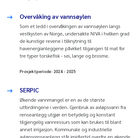
Overvåking av vannsøylen
Som et ledd i overvåkingen av vannsøylen langs
vestkysten av Norge, undersøkte NIVA i hvilken grad
de kunstige revene i tilknytning til
havenergianleggene påvirket tilgangen til mat for
tre typer torskefisk - sei, lange og brosme.
Prosjektperiode:
2024
-
2025
SERPIC
Økende vannmangel er en av de største
utfordringene i verden. Gjenbruk av avløpsvann fra
renseanlegg utgjør en betydelig og konstant
tilgjengelig vannressurs som kan brukes til blant
annet irrigasjon. Kommunale og industrielle
avløpsrenseanlegg står imidlertid overfor en økende