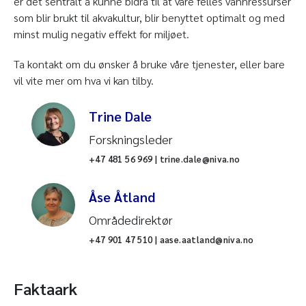
er det sentralt å kunne bidra til at våre felles vannressurser
som blir brukt til akvakultur, blir benyttet optimalt og med
minst mulig negativ effekt for miljøet.
Ta kontakt om du ønsker å bruke våre tjenester, eller bare
vil vite mer om hva vi kan tilby.
Trine Dale
Forskningsleder
+47 481 56 969 | trine.dale@niva.no
Åse Åtland
Områdedirektør
+47 901 47 510 | aase.aatland@niva.no
Faktaark