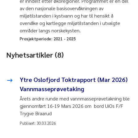
er inndelt etter økoregioner. Programmet er en del
av den nasjonale basisovervåkningen av
miljøtilstanden i kystvann og har til hensikt å
overvåke og kartlegge miljøtilstanden i utvalgte
områder langs norskekysten.
Prosjektperiode:
2021
-
2025
Nyhetsartikler (8)
Ytre Oslofjord Toktrapport (Mar 2026)
Vannmasseprøvetaking
Årets andre runde med vannmasseprøvetakning ble
gjennomført 16-19 Mars 2026 om bord UiOs F/F
Trygve Braarud
Publisert:
30.03.2026