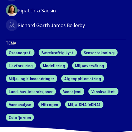
Pipatthra Saesin
Richard Garth James Bellerby
TEMA
Oseanografi
Bærekraftig kyst
Sensorteknologi
Havforsuring
Modellering
Miljøovervåking
Miljø- og klimaendringer
Algeoppblomstring
Land-hav-interaksjoner
Vannkjemi
Vannkvalitet
Vannanalyse
Nitrogen
Miljø-DNA (eDNA)
Oslofjorden