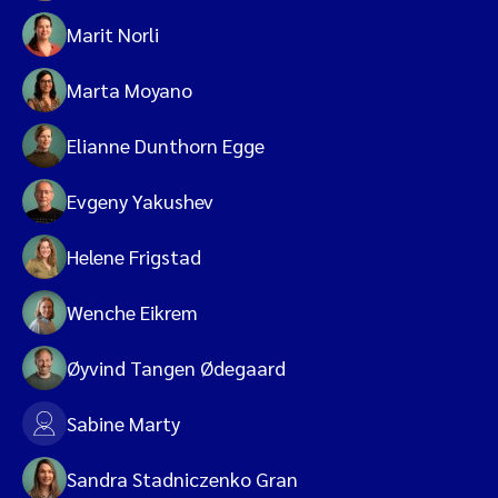
Marit Norli
Marta Moyano
Elianne Dunthorn Egge
Evgeny Yakushev
Helene Frigstad
Wenche Eikrem
Øyvind Tangen Ødegaard
Sabine Marty
Sandra Stadniczenko Gran