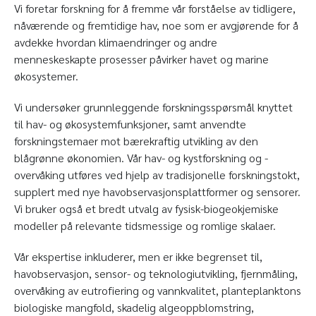
Vi foretar forskning for å fremme vår forståelse av tidligere,
nåværende og fremtidige hav, noe som er avgjørende for å
avdekke hvordan klimaendringer og andre
menneskeskapte prosesser påvirker havet og marine
økosystemer.
Vi undersøker grunnleggende forskningsspørsmål knyttet
til hav- og økosystemfunksjoner, samt anvendte
forskningstemaer mot bærekraftig utvikling av den
blågrønne økonomien. Vår hav- og kystforskning og -
overvåking utføres ved hjelp av tradisjonelle forskningstokt,
supplert med nye havobservasjonsplattformer og sensorer.
Vi bruker også et bredt utvalg av fysisk-biogeokjemiske
modeller på relevante tidsmessige og romlige skalaer.
Vår ekspertise inkluderer, men er ikke begrenset til,
havobservasjon, sensor- og teknologiutvikling, fjernmåling,
overvåking av eutrofiering og vannkvalitet, planteplanktons
biologiske mangfold, skadelig algeoppblomstring,