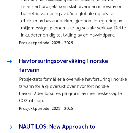
finansiert prosjekt som skal levere en innovativ og
helhetlig vurdering av både globale og lokale
effekter av havvindparker, gjennom integrering av
miljømessige, økonomiske og sosiale verktøy. Dette
inkluderer en digital tvilling av en havvindpark.
Prosjektperiode:
2025
-
2029
Havforsuringsovervåking i norske
farvann
Prosjektets formål er å overvåke havforsuring i norske
farvann for å gi oversikt over hvor fort norske
havområder forsures på grunn av menneskeskapte
CO2-utslipp.
Prosjektperiode:
2021
-
2025
NAUTILOS: New Approach to