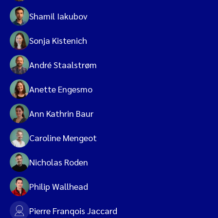
Shamil Iakubov
Sonja Kistenich
André Staalstrøm
Anette Engesmo
Ann Kathrin Baur
Caroline Mengeot
Nicholas Roden
Philip Wallhead
Pierre Franqois Jaccard