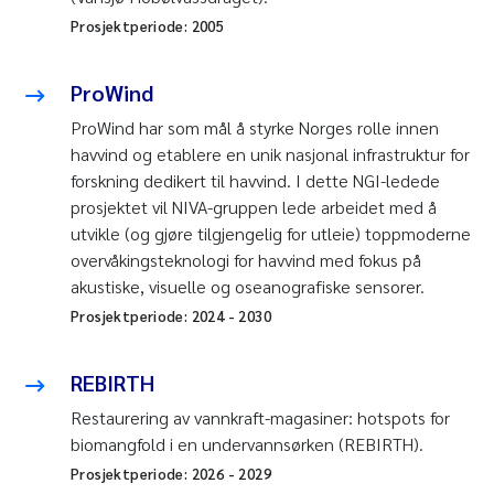
Prosjektperiode:
2005
ProWind
ProWind har som mål å styrke Norges rolle innen
havvind og etablere en unik nasjonal infrastruktur for
forskning dedikert til havvind. I dette NGI-ledede
prosjektet vil NIVA-gruppen lede arbeidet med å
utvikle (og gjøre tilgjengelig for utleie) toppmoderne
overvåkingsteknologi for havvind med fokus på
akustiske, visuelle og oseanografiske sensorer.
Prosjektperiode:
2024
-
2030
REBIRTH
Restaurering av vannkraft-magasiner: hotspots for
biomangfold i en undervannsørken (REBIRTH).
Prosjektperiode:
2026
-
2029