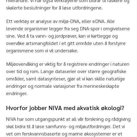
hverandre. Vi har også verktøyene som bidrar til raskere og
skalerte beslutninger for å løse utfordringene.
Ett verktøy er analyse av miljø-DNA, eller eDNA. Alle
levende organismer legger fra seg DNA-spor i omgivelsene
sine. Ved å ta vann- og jordprøver, kan vi kartlegge og
overvåke artsmangfoldet i et gitt område uten å forstyrre
organismene som vi vil undersøke.
Miljøovervåking er viktig for å registrere endringer i naturen
over tid og rom. Lange dataserier over større geografiske
områder, samt datasynteser, gjør at vi kan skille naturlige
endringer og normale variasjoner fra menneskeskapte
endringer.
Hvorfor jobber NIVA med akvatisk økologi?
NIVA har som utgangspunkt at all vår forskning og rådgiving
skal bidra til å løse samfunns- og miljøutfordringer. Det vi
vet om ferskvannsbaserte og marine økosystemer er et