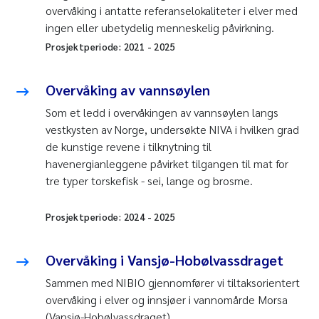
overvåking i antatte referanselokaliteter i elver med
ingen eller ubetydelig menneskelig påvirkning.
Prosjektperiode:
2021
-
2025
Overvåking av vannsøylen
Som et ledd i overvåkingen av vannsøylen langs
vestkysten av Norge, undersøkte NIVA i hvilken grad
de kunstige revene i tilknytning til
havenergianleggene påvirket tilgangen til mat for
tre typer torskefisk - sei, lange og brosme.
Prosjektperiode:
2024
-
2025
Overvåking i Vansjø-Hobølvassdraget
Sammen med NIBIO gjennomfører vi tiltaksorientert
overvåking i elver og innsjøer i vannomårde Morsa
(Vansjø-Hobølvassdraget).