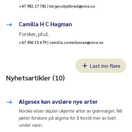
+47 982 27 781 | birger.skjelbred@niva.no
Camilla H C Hagman
Forsker, ph.d.
+47 906 15 679 | camilla.corneliussen@niva.no
Last inn flere
Nyhetsartikler (10)
Algesex kan avsløre nye arter
Norske elver skjuler ukjente arter av grønnalger. Nå
jakter forskere på algene for å forstå mer av livet
under vann.