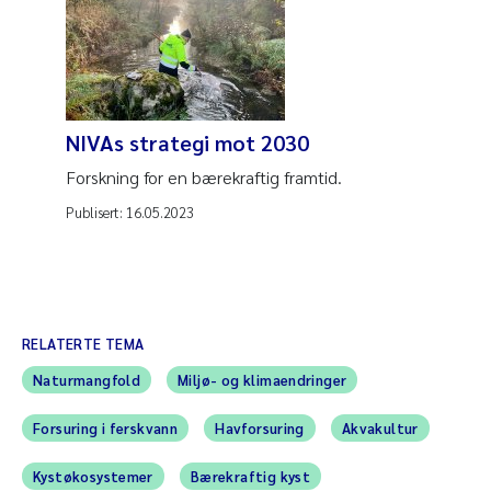
NIVAs strategi mot 2030
Forskning for en bærekraftig framtid.
Publisert:
16.05.2023
RELATERTE TEMA
Naturmangfold
Miljø- og klimaendringer
Forsuring i ferskvann
Havforsuring
Akvakultur
Kystøkosystemer
Bærekraftig kyst