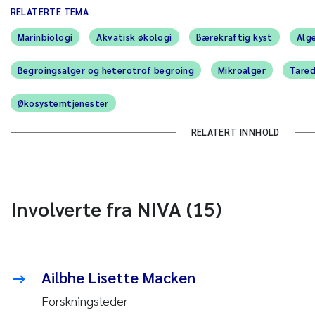
RELATERTE TEMA
Marinbiologi
Akvatisk økologi
Bærekraftig kyst
Alg
Begroingsalger og heterotrof begroing
Mikroalger
Tared
Økosystemtjenester
RELATERT INNHOLD
Involverte fra NIVA (15)
Ailbhe Lisette Macken
Forskningsleder