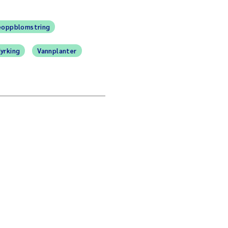
eoppblomstring
yrking
Vannplanter