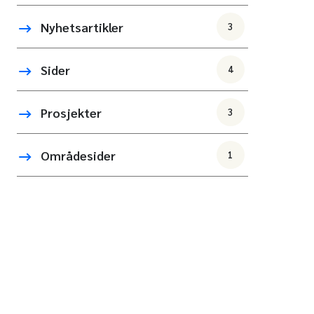
Nyhetsartikler
3
Sider
4
Prosjekter
3
Områdesider
1