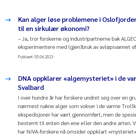
Kan alger løse problemene i Oslofjorde
til en sirkulær økonomi?
– Ja, tror forskerne og industripartnerne bak ALGE
eksperimentere med (gjen)bruk av avløpsvannet vå
Publisert:
05.06.2023
DNA oppklarer «algemysteriet» i de va
Svalbard
I over hundre år har forskere undret seg over en 
nærmest nakne alger som vokser i de varme Trollki
ekspedisjoner har vært gjennomført, men de spesie
bestemt til enten den ene eller den andre arten. 
har NIVA-forskere nå omsider oppklart «mysteriet»