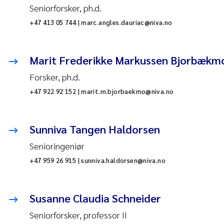
Seniorforsker, ph.d.
+47 413 05 744 | marc.angles.dauriac@niva.no
Marit Frederikke Markussen Bjorbækm
Forsker, ph.d.
+47 922 92 152 | marit.m.bjorbaekmo@niva.no
Sunniva Tangen Haldorsen
Senioringeniør
+47 959 26 915 | sunniva.haldorsen@niva.no
Susanne Claudia Schneider
Seniorforsker, professor II