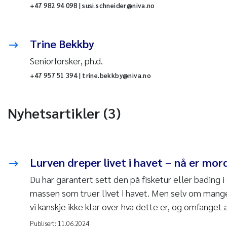
+47 982 94 098 | susi.schneider@niva.no
Trine Bekkby
Seniorforsker, ph.d.
+47 957 51 394 | trine.bekkby@niva.no
Nyhetsartikler (3)
Lurven dreper livet i havet – nå er mo
Du har garantert sett den på fisketur eller bading 
massen som truer livet i havet. Men selv om mange 
vi kanskje ikke klar over hva dette er, og omfanget
Publisert:
11.06.2024