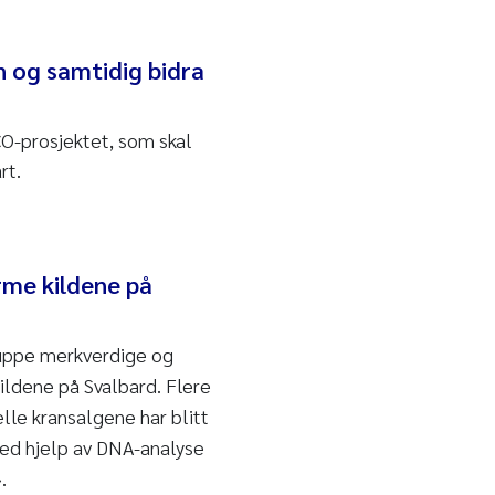
n og samtidig bidra
CO-prosjektet, som skal
rt.
rme kildene på
gruppe merkverdige og
ldene på Svalbard. Flere
lle kransalgene har blitt
Ved hjelp av DNA-analyse
.