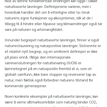
Noe av denne fundamentale endringen kan ligge i såkalt
naturbaserte løsninger. Definisjonene varierer, men i
hovedsak handler det om å etterligne eller ta i bruk
naturens egne funksjoner og økosystemer, slik at de i
tillegg til å hindre eller tilpasse seg klimaendringer også tar
vare på naturen og artsmangfoldet.
Innunder begrepet naturbaserte løsninger, finner vi også
naturrestaurering og naturpositive løsninger. Sistnevnte er
et relativt nytt begrep, og en omforent definisjon er ikke
på plass ennå. Ifølge den internasjonale
sammenslutningen for naturbevaring (IUCN) er
kjennetegnet på en naturpositiv fremtid at vi, som et
globalt samfunn, ikke bare stopper og reverserer tap av
natur, men faktisk også forbedrer naturens tilstand for
kommende generasjoner.
Noen konkrete eksempler på naturbaserte løsninger, kan
være å verne våtmarksområder som naturlig binder CO2,