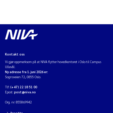
Kontakt oss
Vi gjør oppmerksom på at NIVA flytter hovedkontoret i Oslo til Campus
Ullevål.
Ny adresse fra 1. juni 2026 er:
Sognsveien 72, 0855 Oslo.
Tlf:
(+47) 22 18 51 00
Epost:
post@niva.no
Org. nr: 855869942
Ansatte