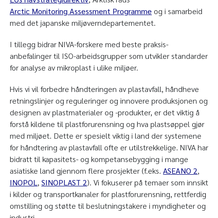
Arctic Monitoring Assessment Programme
og i samarbeid
med det japanske miljøverndepartementet.
I tillegg bidrar NIVA-forskere med beste praksis-
anbefalinger til ISO-arbeidsgrupper som utvikler standarder
for analyse av mikroplast i ulike miljøer.
Hvis vi vil forbedre håndteringen av plastavfall, håndheve
retningslinjer og reguleringer og innovere produksjonen og
designen av plastmaterialer og -produkter, er det viktig å
forstå kildene til plastforurensning og hva plastsøppel gjør
med miljøet. Dette er spesielt viktig i land der systemene
for håndtering av plastavfall ofte er utilstrekkelige. NIVA har
bidratt til kapasitets- og kompetansebygging i mange
asiatiske land gjennom flere prosjekter (f.eks.
ASEANO 2
,
INOPOL
,
SINOPLAST 2
). Vi fokuserer på temaer som innsikt
i kilder og transportkanaler for plastforurensning, rettferdig
omstilling og støtte til beslutningstakere i myndigheter og
industri.