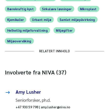
Bærekraftig kyst
Sirkulære løsninger
Mikroplast
Kjemikalier
Urbant miljø
Samlet miljøpåvirkning
Helhetlig miljøforvaltning
Miljøgifter
Miljøovervåking
RELATERT INNHOLD
Involverte fra NIVA (37)
Amy Lusher
Seniorforsker, ph.d.
+47 930 59 798 | amy.lusher@niva.no