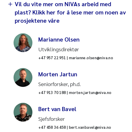
Vil du vite mer om NIVAs arbeid med
plast? Klikk her for å lese mer om noen av
prosjektene våre
Marianne Olsen
Utviklingsdirektør
+47 957 22 951 | marianne.olsen@niva.no
Morten Jartun
Seniorforsker, ph.d.
+47 913 70 188 | morten.jartun@niva.no
Bert van Bavel
Sjefsforsker
+47 458 36 458 | bert.vanbavel@niva.no