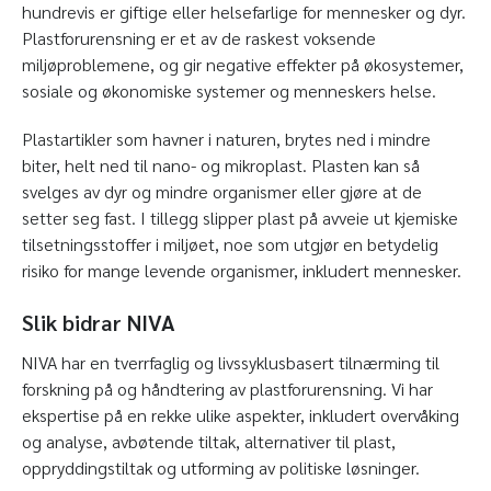
hundrevis er giftige eller helsefarlige for mennesker og dyr.
Plastforurensning er et av de raskest voksende
miljøproblemene, og gir negative effekter på økosystemer,
sosiale og økonomiske systemer og menneskers helse.
Plastartikler som havner i naturen, brytes ned i mindre
biter, helt ned til nano- og mikroplast. Plasten kan så
svelges av dyr og mindre organismer eller gjøre at de
setter seg fast. I tillegg slipper plast på avveie ut kjemiske
tilsetningsstoffer i miljøet, noe som utgjør en betydelig
risiko for mange levende organismer, inkludert mennesker.
Slik bidrar NIVA
NIVA har en tverrfaglig og livssyklusbasert tilnærming til
forskning på og håndtering av plastforurensning. Vi har
ekspertise på en rekke ulike aspekter, inkludert overvåking
og analyse, avbøtende tiltak, alternativer til plast,
oppryddingstiltak og utforming av politiske løsninger.