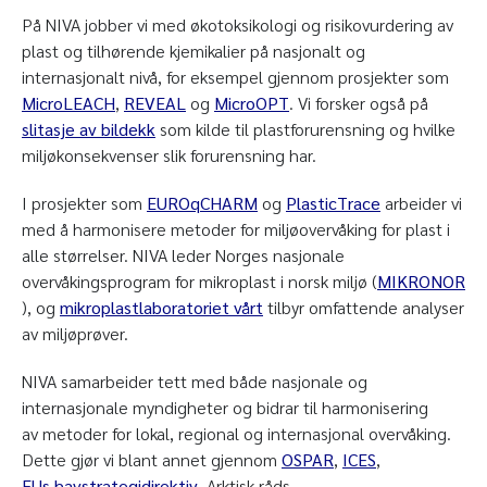
På NIVA jobber vi med økotoksikologi og risikovurdering av
plast og tilhørende kjemikalier på nasjonalt og
internasjonalt nivå, for eksempel gjennom prosjekter som
MicroLEACH
,
REVEAL
og
MicroOPT
. Vi forsker også på
slitasje av bildekk
som kilde til plastforurensning og hvilke
miljøkonsekvenser slik forurensning har.
I prosjekter som
EUROqCHARM
og
PlasticTrace
arbeider vi
med å harmonisere metoder for miljøovervåking for plast i
alle størrelser. NIVA leder Norges nasjonale
overvåkingsprogram for mikroplast i norsk miljø (
MIKRONOR
), og
mikroplastlaboratoriet vårt
tilbyr omfattende analyser
av miljøprøver.
NIVA samarbeider tett med både nasjonale og
internasjonale myndigheter og bidrar til harmonisering
av metoder for lokal, regional og internasjonal overvåking.
Dette gjør vi blant annet gjennom
OSPAR
,
ICES
,
EUs havstrategidirektiv
, Arktisk råds